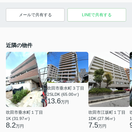
メールで共有する
LINEで共有する
近隣の物件
吹田市垂水町３丁目
2SLDK (65.00㎡)
13.6
万円
吹田市垂水町１丁目
吹田市江坂町１丁目
1K (31.97㎡)
1DK (27.96㎡)
1
8.2
7.5
万円
万円