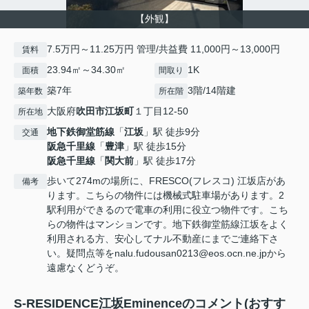
【外観】
7.5万円～11.25万円 管理/共益費 11,000円～13,000円
賃料
23.94㎡～34.30㎡
1K
面積
間取り
築7年
3階/14階建
築年数
所在階
大阪府
吹田市
江坂町
１丁目12-50
所在地
地下鉄御堂筋線
「
江坂
」駅 徒歩9分
交通
阪急千里線
「
豊津
」駅 徒歩15分
阪急千里線
「
関大前
」駅 徒歩17分
歩いて274mの場所に、FRESCO(フレスコ) 江坂店があ
備考
ります。こちらの物件には機械式駐車場があります。2
駅利用ができるので電車の利用に役立つ物件です。こち
らの物件はマンションです。地下鉄御堂筋線江坂をよく
利用される方、安心してナル不動産にまでご連絡下さ
い。疑問点等をnalu.fudousan0213@eos.ocn.ne.jpから
遠慮なくどうぞ。
S-RESIDENCE江坂Eminenceのコメント(おすす