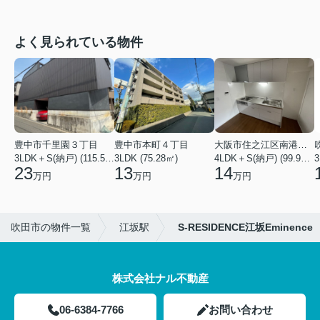
よく見られている物件
豊中市千里園３丁目
豊中市本町４丁目
大阪市住之江区南港中４丁目
3LDK＋S(納戸) (115.57㎡)
3LDK (75.28㎡)
4LDK＋S(納戸) (99.92㎡)
3
23
13
14
万円
万円
万円
吹田市の物件一覧
江坂駅
S-RESIDENCE江坂Eminence
株式会社ナル不動産
06-6384-7766
お問い合わせ