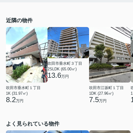
近隣の物件
吹田市垂水町３丁目
2SLDK (65.00㎡)
13.6
万円
吹田市垂水町１丁目
吹田市江坂町１丁目
1K (31.97㎡)
1DK (27.96㎡)
1
8.2
7.5
万円
万円
よく見られている物件