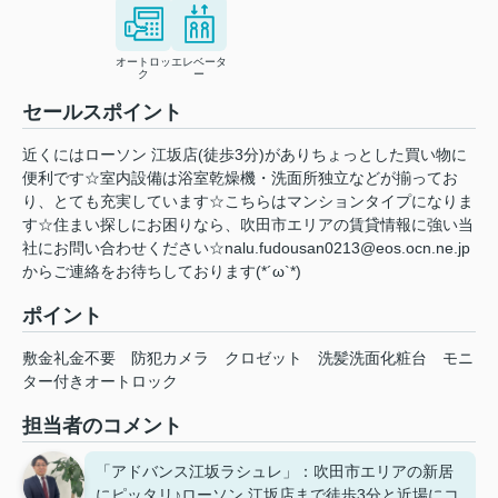
オートロッ
エレベータ
ク
ー
セールスポイント
近くにはローソン 江坂店(徒歩3分)がありちょっとした買い物に
便利です☆室内設備は浴室乾燥機・洗面所独立などが揃ってお
り、とても充実しています☆こちらはマンションタイプになりま
す☆住まい探しにお困りなら、吹田市エリアの賃貸情報に強い当
社にお問い合わせください☆nalu.fudousan0213@eos.ocn.ne.jp
からご連絡をお待ちしております(*´ω`*)
ポイント
敷金礼金不要
防犯カメラ
クロゼット
洗髪洗面化粧台
モニ
ター付きオートロック
担当者のコメント
「アドバンス江坂ラシュレ」：吹田市エリアの新居
にピッタリ♪ローソン 江坂店まで徒歩3分と近場にコ