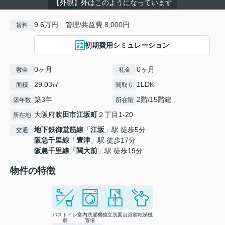
【外観】外はこのようになっています
9.6万円 管理/共益費 8,000円
賃料
初期費用シミュレーション
0ヶ月
0ヶ月
敷金
礼金
29.03㎡
1LDK
面積
間取り
築3年
2階/15階建
築年数
所在階
大阪府
吹田市
江坂町
２丁目1-20
所在地
地下鉄御堂筋線
「
江坂
」駅 徒歩5分
交通
阪急千里線
「
豊津
」駅 徒歩17分
阪急千里線
「
関大前
」駅 徒歩19分
物件の特徴
バストイレ
室内洗濯機
独立洗面台
浴室乾燥機
別
置場