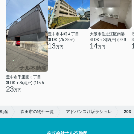
豊中市本町４丁目
大阪市住之江区南港中４丁目
3LDK (75.28㎡)
4LDK＋S(納戸) (99.92㎡)
3
13
14
万円
万円
豊中市千里園３丁目
3LDK＋S(納戸) (115.57㎡)
23
万円
動産
吹田市の物件一覧
アドバンス江坂ラシュレ
203
株式会社ナル不動産