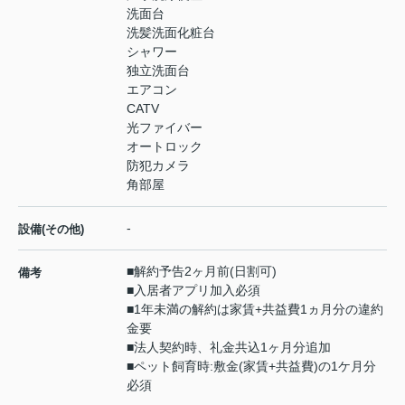
洗面台
洗髪洗面化粧台
シャワー
独立洗面台
エアコン
CATV
光ファイバー
オートロック
防犯カメラ
角部屋
-
設備(その他)
■解約予告2ヶ月前(日割可)
備考
■入居者アプリ加入必須
■1年未満の解約は家賃+共益費1ヵ月分の違約
金要
■法人契約時、礼金共込1ヶ月分追加
■ペット飼育時:敷金(家賃+共益費)の1ケ月分
必須