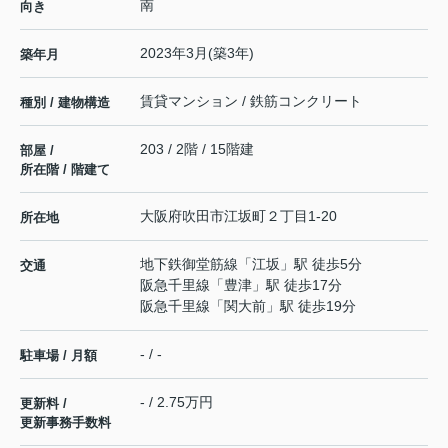
南
向き
2023年3月(築3年)
築年月
賃貸マンション / 鉄筋コンクリート
種別 / 建物構造
203 / 2階 / 15階建
部屋 /
所在階 / 階建て
大阪府
吹田市
江坂町
２丁目1-20
所在地
地下鉄御堂筋線
「
江坂
」駅 徒歩5分
交通
阪急千里線
「
豊津
」駅 徒歩17分
阪急千里線
「
関大前
」駅 徒歩19分
- / -
駐車場 / 月額
- / 2.75万円
更新料 /
更新事務手数料