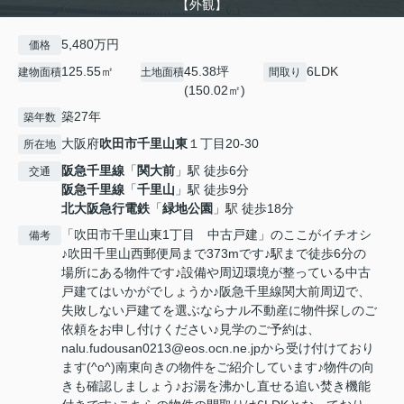
【外観】
5,480万円
価格
125.55㎡
45.38坪
6LDK
建物面積
土地面積
間取り
(150.02㎡)
築27年
築年数
大阪府
吹田市
千里山東
１丁目20‐30
所在地
阪急千里線
「
関大前
」駅 徒歩6分
交通
阪急千里線
「
千里山
」駅 徒歩9分
北大阪急行電鉄
「
緑地公園
」駅 徒歩18分
「吹田市千里山東1丁目 中古戸建」のここがイチオシ
備考
♪吹田千里山西郵便局まで373mです♪駅まで徒歩6分の
場所にある物件です♪設備や周辺環境が整っている中古
戸建てはいかがでしょうか♪阪急千里線関大前周辺で、
失敗しない戸建てを選ぶならナル不動産に物件探しのご
依頼をお申し付けください♪見学のご予約は、
nalu.fudousan0213@eos.ocn.ne.jpから受け付けており
ます(^o^)南東向きの物件をご紹介しています♪物件の向
きも確認しましょう♪お湯を沸かし直せる追い焚き機能