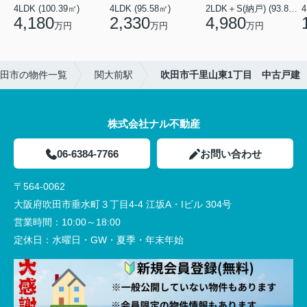
4LDK (100.39㎡)
4LDK (95.58㎡)
2LDK＋S(納戸) (93.81㎡)
4
4,180
2,330
4,980
万円
万円
万円
田市の物件一覧
関大前駅
吹田市千里山東1丁目 中古戸建
株式会社ナル不動産
06-6384-7766
お問い合わせ
〒564-0062
大阪府吹田市垂水町３丁目4-4 江坂A・Iビル 304号
営業時間：
10:00～18:00
定休日：
水曜日・GW・夏季・年末年始