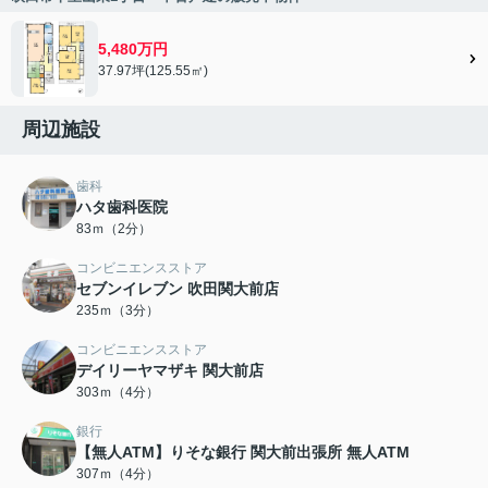
5,480万円
37.97坪(125.55㎡)
周辺施設
歯科
ハタ歯科医院
83ｍ（2分）
コンビニエンスストア
セブンイレブン 吹田関大前店
235ｍ（3分）
コンビニエンスストア
デイリーヤマザキ 関大前店
303ｍ（4分）
銀行
【無人ATM】りそな銀行 関大前出張所 無人ATM
307ｍ（4分）