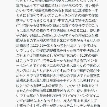
付きです♪こちらの物件の間取りは6LDKとなっており、
室内も広々です♪建物面積125.55平米なので、使い勝手
がいいです♪浴室乾燥機のあるお風呂場は洗濯物を干す
ときにも便利です♪システムキッチン付きの物件で作業
効率がとても良くなります♪中古の戸建て物件のご紹介
(*^_^*)駅から徒歩6分の場所に位置する物件です◎こち
らは南東向きの物件です◎快眠生活を送るには、使い勝
手の良い8帖以上の寝室はいかがですか◎浴室に追焚機
能があるので入浴の時間帯を気にする事がありません◎
建物面積は125.55平米となっており広さも十分ではな
いでしょうか◎湿度調整機能を持った畳で年中快適に過
ごせますよ◎開放感溢れる室内が魅力の、6LDKの物件
はこちらです(*^_^*)モニターから顔が見えるTVインタ
ーホン付きです☆広さに余裕のあるお風呂なので体の大
きい方にもゆとりがありおすすめです☆浴槽内の湯が冷
めたときでも追焚機能付き浴室なので快適です☆浴室乾
燥機のあるお風呂場は洗濯物を干すときにも便利です☆
ゆとりのある8帖以上の寝室で、しっかりと睡眠をとり
ませんか☆建物面積125.55平米なので、使い勝手がい
いです☆駅から徒歩6分の物件です(^o^)リビングダイニ
ングが18帖以上となっており、友人が集まる場として
も充分です！使い勝手が良いシステムキッチンがある物