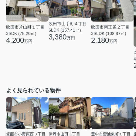
吹田市山手町４丁目
吹田市片山町１丁目
吹田市南正雀２丁目
6LDK (157.41㎡)
3SDK (75.20㎡)
3SLDK (102.87㎡)
3,380
万円
4,200
2,180
万円
万円
4
よく見られている物件
箕面市小野原西３丁目
伊丹市山田３丁目
豊中市螢池東町１丁目