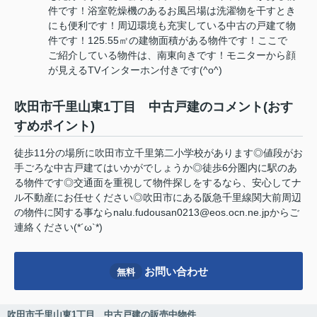
件です！浴室乾燥機のあるお風呂場は洗濯物を干すとき
にも便利です！周辺環境も充実している中古の戸建て物
件です！125.55㎡の建物面積がある物件です！ここで
ご紹介している物件は、南東向きです！モニターから顔
が見えるTVインターホン付きです(^o^)
吹田市千里山東1丁目 中古戸建のコメント(おす
すめポイント)
徒歩11分の場所に吹田市立千里第二小学校があります◎値段がお
手ごろな中古戸建てはいかがでしょうか◎徒歩6分圏内に駅のあ
る物件です◎交通面を重視して物件探しをするなら、安心してナ
ル不動産にお任せください◎吹田市にある阪急千里線関大前周辺
の物件に関する事ならnalu.fudousan0213@eos.ocn.ne.jpからご
連絡ください(*´ω`*)
お問い合わせ
無料
吹田市千里山東1丁目 中古戸建の販売中物件