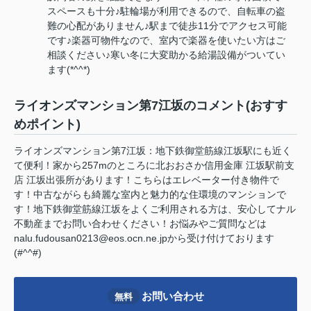
スペースも十分♪駐輪場が利用できるので、自転車の盗
難の心配がありません♪駅まで徒歩11分でアクセス可能
です♪楽器可物件なので、室内で楽器を使いたい方はご
相談ください♪寒い冬に大変助かる給湯設備がついてい
ます(*^^*)
ライオンズマンション第7江坂のコメント(おすす
めポイント)
ライオンズマンション第7江坂：地下鉄御堂筋線江坂駅にも近く
て便利！家から257mのところに北おおさか信用金庫 江坂駅前支
店 江坂出張所があります！こちらはエレベーター付き物件で
す！中古ながらも綺麗な室内と魅力的な住環境のマンションで
す！地下鉄御堂筋線江坂をよくご利用される方は、安心してナル
不動産までお問い合わせください！お悩みやご質問などは
nalu.fudousan0213@eos.ocn.ne.jpから受け付けております
(#^^#)
お問い合わせ
無料