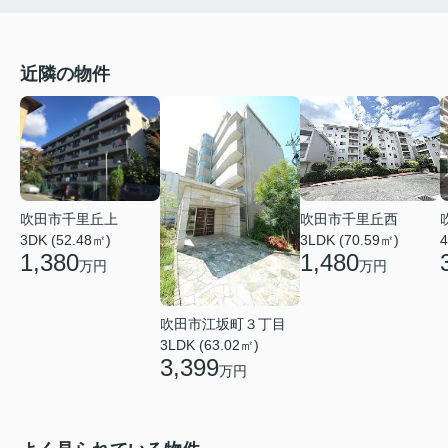
近隣の物件
吹田市千里丘西
吹田市千里丘上
3LDK (70.59㎡)
3DK (52.48㎡)
4
1,480
1,380
万円
万円
吹田市江坂町３丁目
3LDK (63.02㎡)
3,399
万円