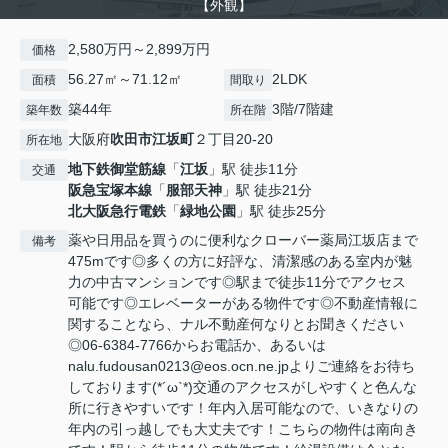
【外観】
2,580万円～2,899万円
価格
56.27㎡～71.12㎡
2LDK
面積
間取り
築44年
3階/7階建
築年数
所在階
大阪府
吹田市
江坂町
２丁目20-20
所在地
地下鉄御堂筋線
「
江坂
」駅 徒歩11分
交通
阪急宝塚本線
「
服部天神
」駅 徒歩21分
北大阪急行電鉄
「
緑地公園
」駅 徒歩25分
薬や日用品を買うのに便利なクローバー薬局江坂店まで
備考
475mです◎多くの方に好評な、清潔感のある室内が魅
力の中古マンションです◎駅まで徒歩11分でアクセス
可能です◎エレベーターがある物件です◎不動産情報に
関することなら、ナル不動産何なりとお聞きください
◎06-6384-7766からお電話か、あるいは
nalu.fudousan0213@eos.ocn.ne.jpよりご連絡をお待ち
しております(*´ω`*)交通のアクセスがしやすくと色んな
所に行きやすいです！年内入居可能なので、いきなりの
年内の引っ越しでも大丈夫です！こちらの物件は南向き