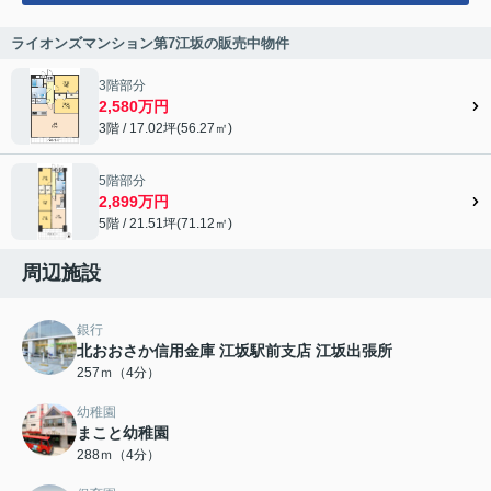
ライオンズマンション第7江坂の販売中物件
3階部分
2,580万円
3階 / 17.02坪(56.27㎡)
5階部分
2,899万円
5階 / 21.51坪(71.12㎡)
周辺施設
銀行
北おおさか信用金庫 江坂駅前支店 江坂出張所
257ｍ（4分）
幼稚園
まこと幼稚園
288ｍ（4分）