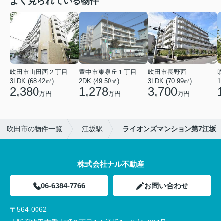
よく見られている物件
吹田市山田西２丁目
豊中市東泉丘１丁目
吹田市長野西
3LDK (68.42㎡)
2DK (49.50㎡)
3LDK (70.99㎡)
1
2,380
1,278
3,700
万円
万円
万円
吹田市の物件一覧
江坂駅
ライオンズマンション第7江坂
株式会社ナル不動産
06-6384-7766
お問い合わせ
〒564-0062