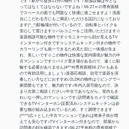
です！駅から徒歩11分の物件です！給湯設備は今とな
ってはなくてはならないですよね！56.27㎡の専有面積
でスペースの面でも問題なく快適に過ごせますよ！洗面
台にこだわる方にもご満足いただける設計になっており
ます(^_^)駐輪場が付いているので、自転車とバイクを
安心して置けます☆バルコニーをご活用いただけます☆
楽器相談可能な物件です☆モニターから顔が見えるTV
インターホン付きです☆システムキッチン付きの物件で
カラーリングも統一できるため見た目に一体感が生ま
れ、美しいです☆この物件は快適な室内環境が魅力の中
古マンションです☆バイク置き場があるので、遠くに駐
輪する必要がありません(#^^#)専有面積56.27㎡もある
ので有効活用しましょう♪楽器応相談、自宅で楽器を演
奏したい方などにおすすめ♪2LDKの物件はリビングで一
家団欒もできて、魅力的です♪年内入居可能なので、決
まり次第ご相談ください♪中古でありながら、室内もき
れいな一押しのマンションです♪訪問者をカメラで確認
できるTVインターホン設置済み♪システムキッチンは必
要な物が組み込まれているため、すぐ調理できます
(*^^*)広々とした中古マンションであれば将来子供が増
えても安心です♪TVインターホン付きなので、部屋から
訪問者の顔を確認できます♪56.27平米程の専有面積で