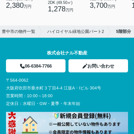
2DK (49.50㎡)
2,380
3,700
万円
万円
1,278
万円
豊中市の物件一覧
ハイロイヤル緑地公園パート2
5階部分
株式会社ナル不動産
06-6384-7766
お問い合わせ
〒564-0062
大阪府吹田市垂水町３丁目4-4 江坂A・Iビル 304号
営業時間：
10:00～18:00
定休日：
水曜日・GW・夏季・年末年始