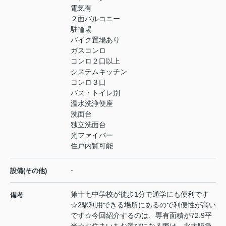
電気有
２面バルコニー
駐輪場
バイク置場あり
ガスコンロ
コンロ２口以上
システムキッチン
コンロ３口
バス・トイレ別
温水洗浄便座
洗面台
独立洗面台
光ファイバー
住戸内覧可能
-
設備(その他)
第十七中学校が徒歩1分で通学にも便利です
備考
☆2駅利用できる場所にあるので利便性が高い
です☆今回紹介するのは、専有面積が72.9平