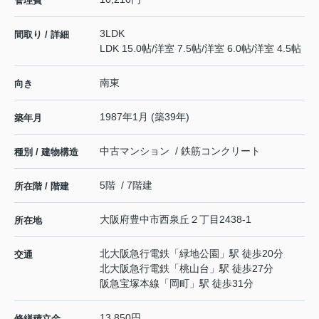
管理費
3LDK
間取り / 詳細
LDK 15.0帖
/
洋室 7.5帖
/
洋室 6.0帖
/
洋室 4.5帖
南東
向き
1987年1月 (築39年)
築年月
中古マンション / 鉄筋コンクリート
種別 / 建物構造
5階 / 7階建
所在階 / 階建
大阪府
豊中市
西泉丘
２丁目2438-1
所在地
北大阪急行電鉄
「
緑地公園
」駅 徒歩20分
交通
北大阪急行電鉄
「
桃山台
」駅 徒歩27分
阪急宝塚本線
「
岡町
」駅 徒歩31分
13,850円
修繕積立金