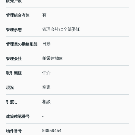
販売戸数
有
管理組合有無
管理会社に全部委託
管理形態
日勤
管理員の勤務形態
柏栄建物㈱
管理会社
仲介
取引態様
空家
現況
相談
引渡し
-
建築確認番号
93959454
物件番号