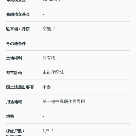
-
修繕積立基金
空無 / -
駐車場 / 月額
その他条件
所有権
土地権利
市街化区域
都市計画
不要
国土法届出要否
第一種中高層住居専用
用途地域
-
地勢
1戸 / -
棟総戸数 /