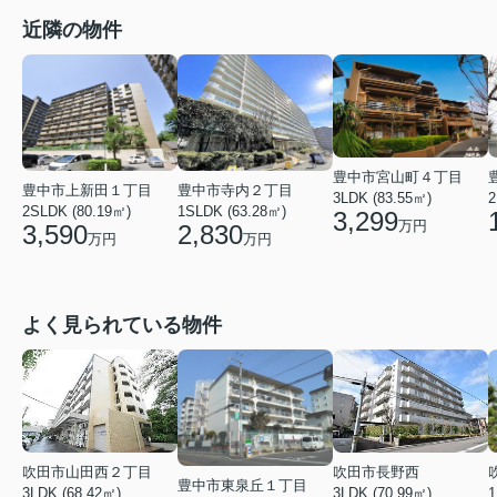
近隣の物件
豊中市宮山町４丁目
豊中市上新田１丁目
豊中市寺内２丁目
3LDK (83.55㎡)
2
2SLDK (80.19㎡)
1SLDK (63.28㎡)
3,299
万円
3,590
2,830
万円
万円
よく見られている物件
吹田市山田西２丁目
吹田市長野西
豊中市東泉丘１丁目
3LDK (68.42㎡)
3LDK (70.99㎡)
1