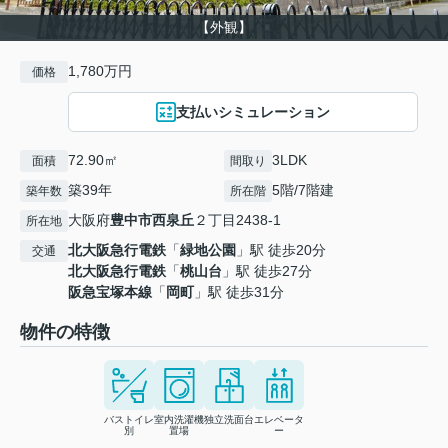
【外観】
1,780万円
価格
支払いシミュレーション
72.90㎡
3LDK
面積
間取り
築39年
5階/7階建
築年数
所在階
大阪府
豊中市
西泉丘
２丁目2438-1
所在地
北大阪急行電鉄
「
緑地公園
」駅 徒歩20分
交通
北大阪急行電鉄
「
桃山台
」駅 徒歩27分
阪急宝塚本線
「
岡町
」駅 徒歩31分
物件の特徴
バストイレ
室内洗濯機
独立洗面台
エレベータ
別
置場
ー