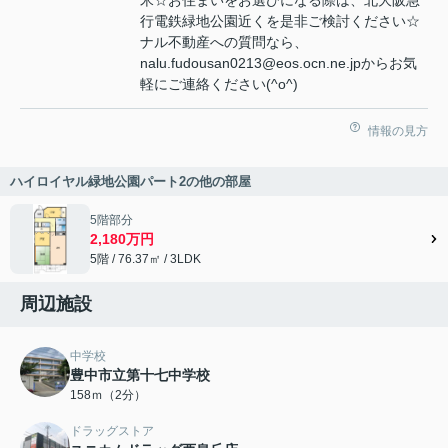
米☆お住まいをお選びになる際は、北大阪急
行電鉄緑地公園近くを是非ご検討ください☆
ナル不動産への質問なら、
nalu.fudousan0213@eos.ocn.ne.jpからお気
軽にご連絡ください(^o^)
情報の見方
ハイロイヤル緑地公園パート2の他の部屋
5階部分
2,180万円
5階 / 76.37㎡ / 3LDK
周辺施設
中学校
豊中市立第十七中学校
158ｍ（2分）
ドラッグストア