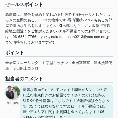
セールスポイント
高層階は、景色を眺めも楽しめる住居です♪ゆったりとしたくつ
ろぎの空間のある、3LDKの物件です♪専有面積72.9㎡もあるお部
屋で快適な生活をしましょう♪お引っ越しなら、北大阪急行電鉄
緑地公園近くをご検討ください♪ナル不動産までのお問い合わせ
は、06-6384-7766、またはnalu.fudousan0213@eos.ocn.ne.jp
までお待ちしております(^o^)
ポイント
全居室フローリング
Ｌ字型キッチン
全居室洋室
温水洗浄便
座
３口以上コンロ
担当者のコメント
綺麗な洗面台がついています！朝日がサンサンと差
し込む南東向きのお部屋です！多くの方に好評の、
3LDKの物件情報はこちらです！給湯設備は今となっ
大川 勇気
てはなくてはならないですよね！ナル不動産では、
豊中市エリアに関する質問を承っております！06-
6384-7766にお電話、または