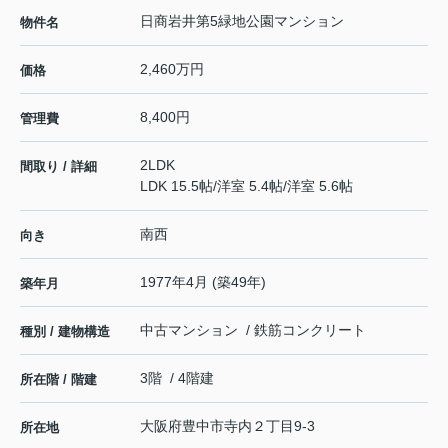
日商岩井第5緑地公園マンション
物件名
2,460万円
価格
8,400円
管理費
2LDK
間取り / 詳細
LDK 15.5帖
/
洋室 5.4帖
/
洋室 5.6帖
南西
向き
1977年4月 (築49年)
築年月
中古マンション / 鉄筋コンクリート
種別 / 建物構造
3階 / 4階建
所在階 / 階建
大阪府
豊中市
寺内
２丁目9-3
所在地