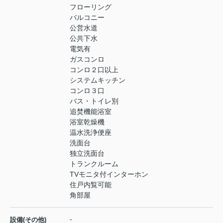
フローリング
バルコニー
公営水道
公共下水
電気有
ガスコンロ
コンロ２口以上
システムキッチン
コンロ３口
バス・トイレ別
追焚機能浴室
浴室乾燥機
温水洗浄便座
洗面台
独立洗面台
トランクルーム
TVモニタ付インターホン
住戸内覧可能
角部屋
-
設備(その他)