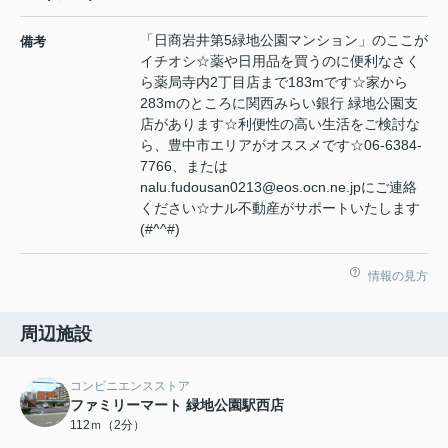
「日商岩井第5緑地公園マンション」のここが
備考
イチオシ☆薬や日用品を買うのに便利なさく
ら薬局寺内2丁目店まで183mです☆家から
283mのところに関西みらい銀行 緑地公園支
店があります☆利便性の高い生活をご検討な
ら、豊中市エリアがオススメです☆06-6384-
7766、または
nalu.fudousan0213@eos.ocn.ne.jpにご連絡
ください☆ナル不動産がサポートいたします
(#^^#)
情報の見方
周辺施設
コンビニエンスストア
ファミリーマート 緑地公園駅西店
112ｍ（2分）