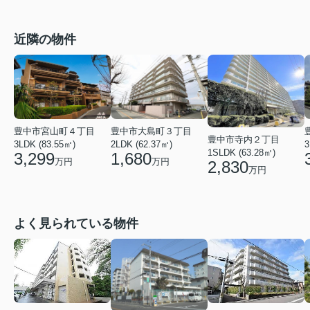
近隣の物件
豊中市宮山町４丁目
豊中市大島町３丁目
豊中市寺内２丁目
3
3LDK (83.55㎡)
2LDK (62.37㎡)
1SLDK (63.28㎡)
3,299
1,680
万円
万円
2,830
万円
よく見られている物件