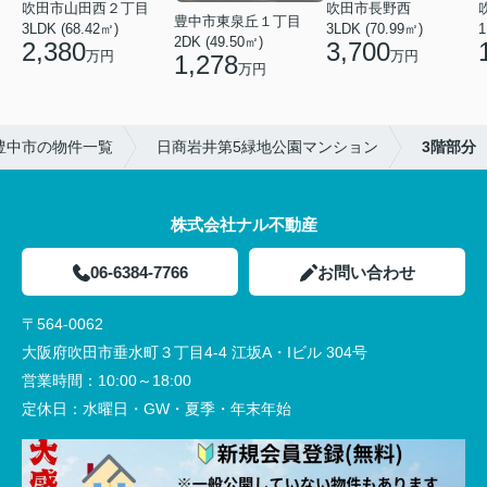
吹田市山田西２丁目
吹田市長野西
豊中市東泉丘１丁目
3LDK (68.42㎡)
3LDK (70.99㎡)
1
2DK (49.50㎡)
2,380
3,700
万円
万円
1,278
万円
豊中市の物件一覧
日商岩井第5緑地公園マンション
3階部分
株式会社ナル不動産
06-6384-7766
お問い合わせ
〒564-0062
大阪府吹田市垂水町３丁目4-4 江坂A・Iビル 304号
営業時間：
10:00～18:00
定休日：
水曜日・GW・夏季・年末年始