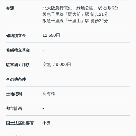
北大阪急行電鉄
「
緑地公園
」駅 徒歩6分
交通
阪急千里線
「
関大前
」駅 徒歩21分
阪急千里線
「
千里山
」駅 徒歩22分
12,550円
修繕積立金
-
修繕積立基金
空無 / 9,000円
駐車場 / 月額
その他条件
所有権
土地権利
-
都市計画
不要
国土法届出要否