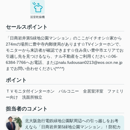
浴室乾燥機
セールスポイント
「日商岩井第5緑地公園マンション」のここがイチオシ☆家から
274mの場所に豊中寺内郵便局があります☆TVインターホンで、
モニターから来訪者が確認できます☆住み良い豊中市エリアでお
引越し先を見つけるなら、ナル不動産をご利用ください☆06-
6384-7766へお電話、またはnalu.fudousan0213@eos.ocn.ne.jp
までお問い合わせください(*^^*)
ポイント
ＴＶモニタ付インターホン
バルコニー
全居室洋室
ファミリ
ー向け
洗面所独立
担当者のコメント
北大阪急行電鉄緑地公園駅周辺への引っ越しをお考
えなら「日商岩井第5緑地公園マンション」！防犯カ