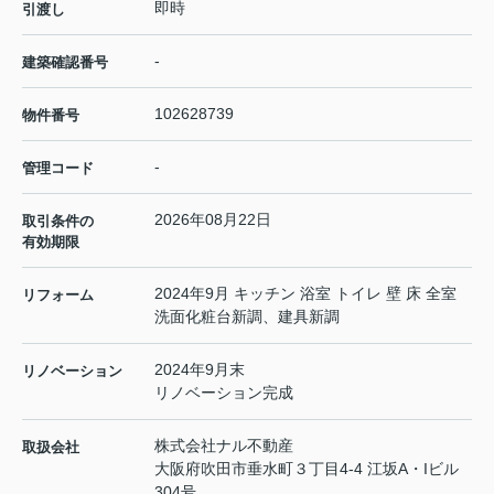
即時
引渡し
-
建築確認番号
102628739
物件番号
-
管理コード
2026年08月22日
取引条件の
有効期限
2024年9月 キッチン 浴室 トイレ 壁 床 全室
リフォーム
洗面化粧台新調、建具新調
2024年9月末
リノベーション
リノベーション完成
株式会社ナル不動産
取扱会社
大阪府吹田市垂水町３丁目4-4 江坂A・Iビル
304号