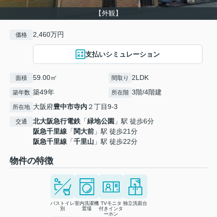
【外観】
2,460万円
価格
支払いシミュレーション
59.00㎡
2LDK
面積
間取り
築49年
3階/4階建
築年数
所在階
大阪府
豊中市
寺内
２丁目9-3
所在地
北大阪急行電鉄
「
緑地公園
」駅 徒歩6分
交通
阪急千里線
「
関大前
」駅 徒歩21分
阪急千里線
「
千里山
」駅 徒歩22分
物件の特徴
バストイレ
室内洗濯機
TVモニタ
独立洗面台
別
置場
付きインタ
ーホン