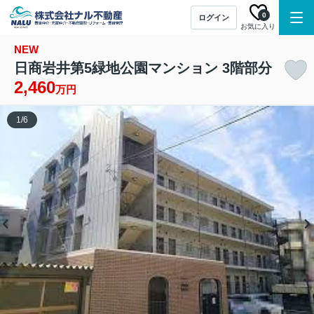
0
ログイン
お気に入り
NEW
日商岩井第5緑地公園マンション 3階部分
2,460
万円
1
/
6