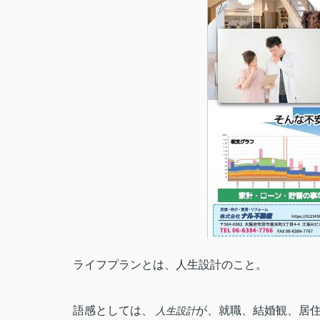
ライフプランとは、人生設計のこと。
語感としては、
が、就職、結婚観
、
居
人生設計