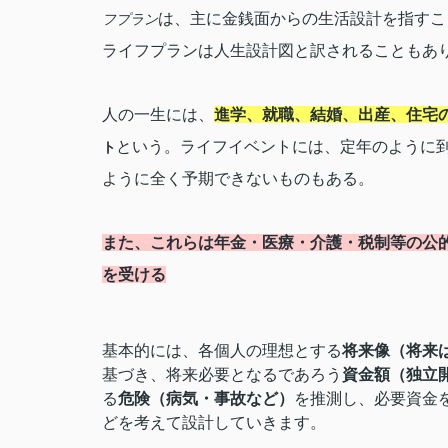
は、主に金銭面からの生活設計を指すこ
フプラン
ライフプランは人生設計図と訳されることもあ
人の一生には、
進学、就職、結婚、出産、住宅
という。ライフイベントには、定年のように
ト
ように全く予期できないものもある。
また、これらは年金・医療・介護・税制等の公
を受ける
基本的には、各個人の理想とする
将来像（将来
基づき、将来必要となるであろう
資金額（独立
る
危険（病気・事故など）
を推測し、必要資金
どを考えて設計していきます。