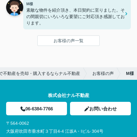
ぁ」「少し安心した」と言っております。
M様
不動産屋で事務員として働いていましたが、群を抜
親の私も同じ気持ちです。
素敵な物件を紹介頂き、本日契約に至りました。そ
いて大川さんの対応は素晴らしいです。大手より個
大川さんにお願いして、本当に良かったです。
の間親切にいろいろな要望にご対応頂き感謝してお
人で対応されるナル不動産さんの方が融通もききま
これからも宜しくお願いいたします。
ります。
した。まだ契約やリフォームでお世話になります
が、よろしくお願いいたします。
お客様の声一覧
で不動産を売却・購入するならナル不動産
お客様の声
M様
株式会社ナル不動産
06-6384-7766
お問い合わせ
〒564-0062
大阪府吹田市垂水町３丁目4-4 江坂A・Iビル 304号