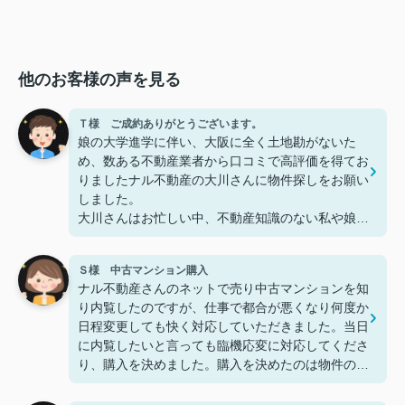
他のお客様の声を見る
Ｔ様 ご成約ありがとうございます。
娘の大学進学に伴い、大阪に全く土地勘がないた
め、数ある不動産業者から口コミで高評価を得てお
りましたナル不動産の大川さんに物件探しをお願い
しました。
大川さんはお忙しい中、不動産知識のない私や娘に
多くの時間を費やしながら、メリット/デメリット
など丁寧にご説明いただき、おかげさまで娘も大変
Ｓ様 中古マンション購入
気に入った物件をご紹介いただきました。
ナル不動産さんのネットで売り中古マンションを知
入口は口コミでしたが、皆さんが高評価を付けられ
り内覧したのですが、仕事で都合が悪くなり何度か
てることに納得しました。
日程変更しても快く対応していただきました。当日
通常、仲介業者さんとは契約までのお付き合いとな
に内覧したいと言っても臨機応変に対応してくださ
りますが、娘が大学入学後も「何かあれば言って来
り、購入を決めました。購入を決めたのは物件の良
て下さい」とのお言葉をいただき、土地勘もなく初
さと担当の大川さんのお人柄です。対応の速さと親
めての1人暮らしで不安いっぱいの娘も「良かった
切丁寧なご対応はとても気持ちが良いです。過去に