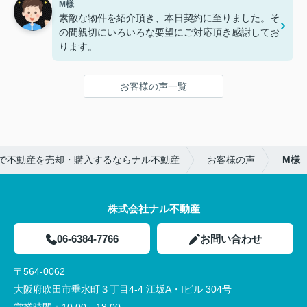
M様
不動産屋で事務員として働いていましたが、群を抜
親の私も同じ気持ちです。
素敵な物件を紹介頂き、本日契約に至りました。そ
いて大川さんの対応は素晴らしいです。大手より個
大川さんにお願いして、本当に良かったです。
の間親切にいろいろな要望にご対応頂き感謝してお
人で対応されるナル不動産さんの方が融通もききま
これからも宜しくお願いいたします。
ります。
した。まだ契約やリフォームでお世話になります
が、よろしくお願いいたします。
お客様の声一覧
で不動産を売却・購入するならナル不動産
お客様の声
M様
株式会社ナル不動産
06-6384-7766
お問い合わせ
〒564-0062
大阪府吹田市垂水町３丁目4-4 江坂A・Iビル 304号