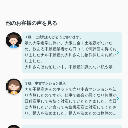
他のお客様の声を見る
Ｔ様 ご成約ありがとうございます。
娘の大学進学に伴い、大阪に全く土地勘がないた
め、数ある不動産業者から口コミで高評価を得てお
りましたナル不動産の大川さんに物件探しをお願い
しました。
大川さんはお忙しい中、不動産知識のない私や娘に
多くの時間を費やしながら、メリット/デメリット
など丁寧にご説明いただき、おかげさまで娘も大変
Ｓ様 中古マンション購入
気に入った物件をご紹介いただきました。
ナル不動産さんのネットで売り中古マンションを知
入口は口コミでしたが、皆さんが高評価を付けられ
り内覧したのですが、仕事で都合が悪くなり何度か
てることに納得しました。
日程変更しても快く対応していただきました。当日
通常、仲介業者さんとは契約までのお付き合いとな
に内覧したいと言っても臨機応変に対応してくださ
りますが、娘が大学入学後も「何かあれば言って来
り、購入を決めました。購入を決めたのは物件の良
て下さい」とのお言葉をいただき、土地勘もなく初
さと担当の大川さんのお人柄です。対応の速さと親
めての1人暮らしで不安いっぱいの娘も「良かった
切丁寧なご対応はとても気持ちが良いです。過去に
ぁ」「少し安心した」と言っております。