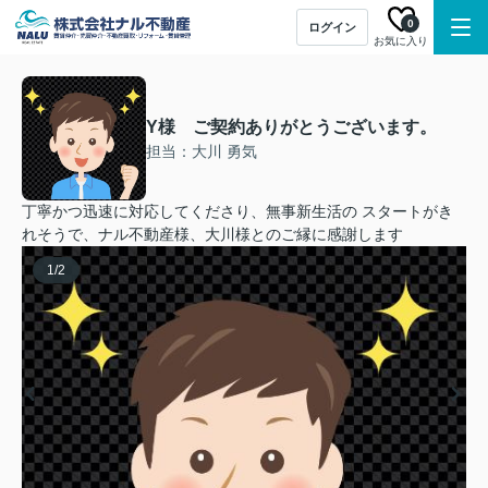
0
ログイン
お気に入り
Y様 ご契約ありがとうございます。
担当：大川 勇気
丁寧かつ迅速に対応してくださり、無事新生活の スタートがき
れそうで、ナル不動産様、大川様とのご縁に感謝します
1
/
2