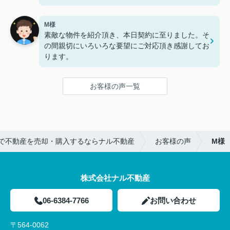
さと担当の大川さんのお人柄です。対応の速さと親
めての1人暮らしで不安いっぱいの娘も「良かった
切丁寧なご対応はとても気持ちが良いです。過去に
ぁ」「少し安心した」と言っております。
M様
不動産屋で事務員として働いていましたが、群を抜
親の私も同じ気持ちです。
素敵な物件を紹介頂き、本日契約に至りました。そ
いて大川さんの対応は素晴らしいです。大手より個
大川さんにお願いして、本当に良かったです。
の間親切にいろいろな要望にご対応頂き感謝してお
人で対応されるナル不動産さんの方が融通もききま
これからも宜しくお願いいたします。
ります。
した。まだ契約やリフォームでお世話になります
が、よろしくお願いいたします。
お客様の声一覧
で不動産を売却・購入するならナル不動産
お客様の声
M様
株式会社ナル不動産
06-6384-7766
お問い合わせ
〒564-0062