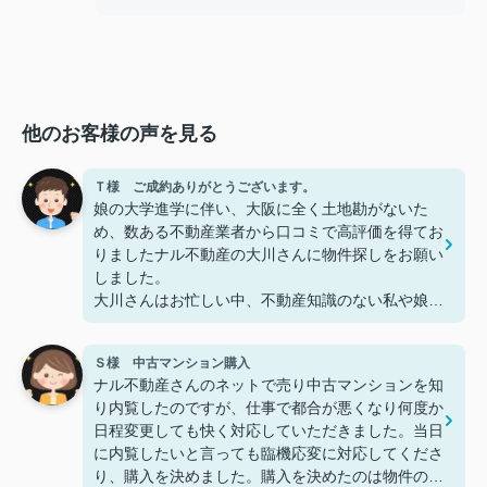
他のお客様の声を見る
Ｔ様 ご成約ありがとうございます。
娘の大学進学に伴い、大阪に全く土地勘がないた
め、数ある不動産業者から口コミで高評価を得てお
りましたナル不動産の大川さんに物件探しをお願い
しました。
大川さんはお忙しい中、不動産知識のない私や娘に
多くの時間を費やしながら、メリット/デメリット
など丁寧にご説明いただき、おかげさまで娘も大変
Ｓ様 中古マンション購入
気に入った物件をご紹介いただきました。
ナル不動産さんのネットで売り中古マンションを知
入口は口コミでしたが、皆さんが高評価を付けられ
り内覧したのですが、仕事で都合が悪くなり何度か
てることに納得しました。
日程変更しても快く対応していただきました。当日
通常、仲介業者さんとは契約までのお付き合いとな
に内覧したいと言っても臨機応変に対応してくださ
りますが、娘が大学入学後も「何かあれば言って来
り、購入を決めました。購入を決めたのは物件の良
て下さい」とのお言葉をいただき、土地勘もなく初