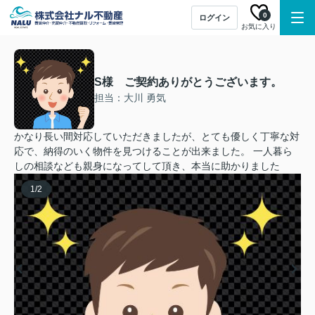
0
ログイン
お気に入り
S様 ご契約ありがとうございます。
担当：大川 勇気
かなり長い間対応していただきましたが、とても優しく丁寧な対
応で、納得のいく物件を見つけることが出来ました。 一人暮ら
しの相談なども親身になってして頂き、本当に助かりました
1
/
2