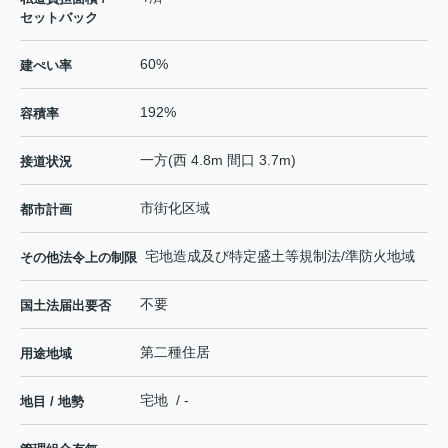
セットバック
60%
建ぺい率
192%
容積率
一方(西 4.8m 間口 3.7m)
接道状況
市街化区域
都市計画
宅地造成及び特定盛土等規制法/準防火地域
その他法令上の制限
不要
国土法届出要否
第二種住居
用途地域
宅地 / -
地目 / 地勢