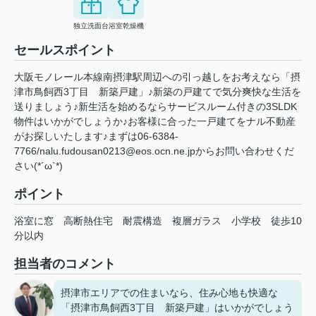
独立洗面台
浴室乾燥機
セールスポイント
大阪モノレール本線南摂津駅周辺への引っ越しをお考えなら「摂
津市鳥飼西3丁目 新築戸建」♪新築の戸建てで気分爽快な生活を
送りましょう♪新生活を始めるならサービスルーム付きの3SLDK
物件はいかがでしょうか♪お客様に合った一戸建てをナル不動産
がお探しいたします♪まずは06-6384-
7766/nalu.fudousan0213@eos.ocn.ne.jpからお問い合わせくだ
さい(*´ω`*)
ポイント
浴室に窓
高断熱住宅
耐震構造
複層ガラス
小学校
徒歩10
分以内
担当者のコメント
摂津市エリアでの住まいなら、住み心地も快適な
「摂津市鳥飼西3丁目 新築戸建」はいかがでしょう