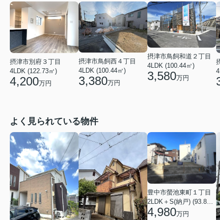
摂津市鳥飼和道２丁目
摂津市鳥飼西４丁目
摂津市別府３丁目
4LDK (100.44㎡)
4LDK (100.44㎡)
4
4LDK (122.73㎡)
3,580
万円
3,380
4,200
万円
万円
よく見られている物件
豊中市螢池東町１丁目
2LDK＋S(納戸) (93.81㎡)
4,980
万円