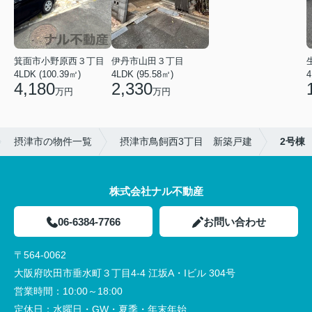
箕面市小野原西３丁目
伊丹市山田３丁目
4LDK (100.39㎡)
4LDK (95.58㎡)
4
4,180
2,330
万円
万円
摂津市の物件一覧
摂津市鳥飼西3丁目 新築戸建
2号棟
株式会社ナル不動産
06-6384-7766
お問い合わせ
〒564-0062
大阪府吹田市垂水町３丁目4-4 江坂A・Iビル 304号
営業時間：
10:00～18:00
定休日：
水曜日・GW・夏季・年末年始