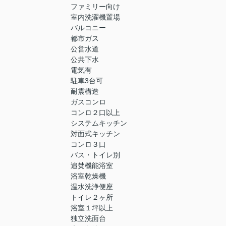
ファミリー向け
室内洗濯機置場
バルコニー
都市ガス
公営水道
公共下水
電気有
駐車3台可
耐震構造
ガスコンロ
コンロ２口以上
システムキッチン
対面式キッチン
コンロ３口
バス・トイレ別
追焚機能浴室
浴室乾燥機
温水洗浄便座
トイレ２ヶ所
浴室１坪以上
独立洗面台