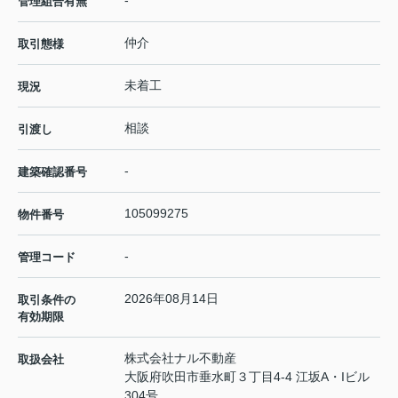
-
管理組合有無
仲介
取引態様
未着工
現況
相談
引渡し
-
建築確認番号
105099275
物件番号
-
管理コード
2026年08月14日
取引条件の
有効期限
株式会社ナル不動産
取扱会社
大阪府吹田市垂水町３丁目4-4 江坂A・Iビル
304号