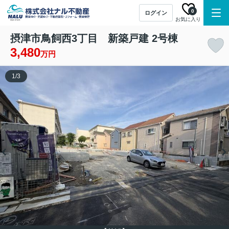
0
ログイン
お気に入り
摂津市鳥飼西3丁目 新築戸建 2号棟
3,480
万円
1
/
3