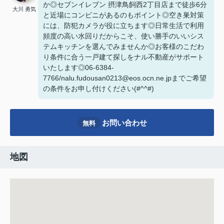
か◎セブンイレブン 摂津鳥飼西2丁目店まで徒歩6分
大川 勇気
と近場にコンビニがあるのもポイント◎空き巣対策
には、防犯カメラが役に立ちます◎日常生活で利用
頻度の高い水回りだからこそ、使い勝手のいいシス
テムキッチンを選んでみませんか◎お客様のこだわ
り条件に合う一戸建て探しをナル不動産がサポート
いたします◎06-6384-
7766/nalu.fudousan0213@eos.ocn.ne.jpまでご希望
の条件をお申し付けください(#^^#)
お問い合わせ
無料
地図