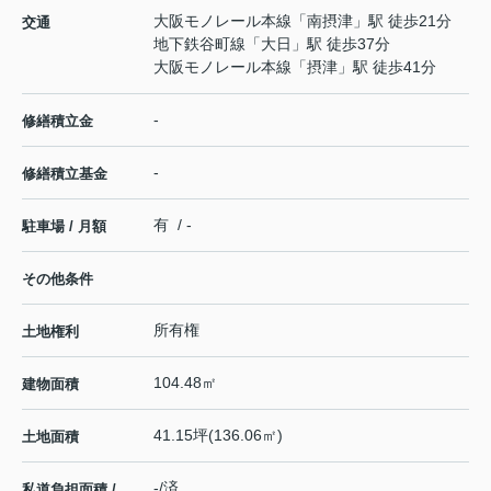
大阪モノレール本線
「
南摂津
」駅 徒歩21分
交通
地下鉄谷町線
「
大日
」駅 徒歩37分
大阪モノレール本線
「
摂津
」駅 徒歩41分
-
修繕積立金
-
修繕積立基金
有 / -
駐車場 / 月額
その他条件
所有権
土地権利
104.48㎡
建物面積
41.15坪(136.06㎡)
土地面積
-/済
私道負担面積 /