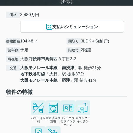
【外観】
3,480万円
価格
支払いシミュレーション
104.48㎡
3LDK＋S(納戸)
建物面積
間取り
予定
2階建
築年数
階建て
大阪府
摂津市
鳥飼西
３丁目3-2
所在地
大阪モノレール本線
「
南摂津
」駅 徒歩21分
交通
地下鉄谷町線
「
大日
」駅 徒歩37分
大阪モノレール本線
「
摂津
」駅 徒歩41分
物件の特徴
バストイレ
室内洗濯機
TVモニタ
カウンター
別
置場
付きインタ
キッチン
ーホン