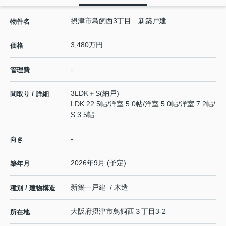
摂津市鳥飼西3丁目 新築戸建
物件名
3,480万円
価格
-
管理費
3LDK＋S(納戸)
間取り / 詳細
LDK 22.5帖
/
洋室 5.0帖
/
洋室 5.0帖
/
洋室 7.2帖
/
S 3.5帖
-
向き
2026年9月 (予定)
築年月
新築一戸建 / 木造
種別 / 建物構造
大阪府
摂津市
鳥飼西
３丁目3-2
所在地