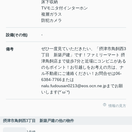
床下収納
TVモニタ付インターホン
複層ガラス
防犯カメラ
-
設備(その他)
ぜひ一度見ていただきたい、「摂津市鳥飼西3
備考
丁目 新築戸建」です！ファミリーマート 摂
津鳥飼店まで徒歩7分と近場にコンビニがある
のもポイント！お引越しをお考えの方は、ナ
ル不動産にご連絡ください！お問合せは06-
6384-7766または
nalu.fudousan0213@eos.ocn.ne.jpまでお願
いします(*´ω`*)
情報の見方
摂津市鳥飼西3丁目 新築戸建の他の物件
1号棟