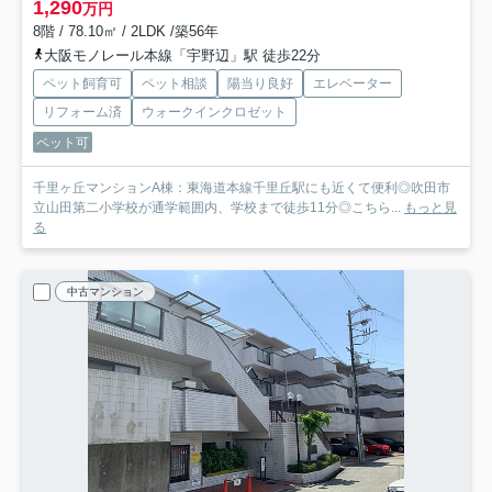
1,290
万円
8階 / 78.10㎡ / 2LDK /築56年
大阪モノレール本線「宇野辺」駅 徒歩22分
ペット飼育可
ペット相談
陽当り良好
エレベーター
リフォーム済
ウォークインクロゼット
ペット可
千里ヶ丘マンションA棟：東海道本線千里丘駅にも近くて便利◎吹田市
立山田第二小学校が通学範囲内、学校まで徒歩11分◎こちら...
もっと見
る
中古マンション