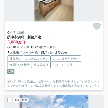
摂津市浜町
摂津市浜町 新築戸建
3,680
万円
- / 110.95㎡ / 3LDK＋S(納戸) /新築
大阪モノレール本線「摂津」駅 徒歩23分
都市ガス
システムキッチン
カウンターキッチン
食器洗い乾燥機
浴室乾燥機
バス・トイレ別
新築
歩いて490mの場所に、山陽マルナカ 摂津店があります☆システムキッ
チン付きの物件です☆浴室乾燥機のあるお風呂場は洗濯物...
もっと見る
新築一戸建