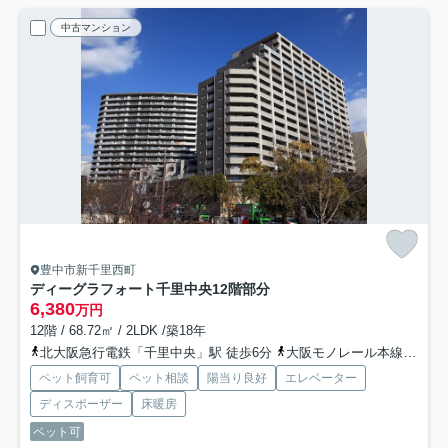
中古マンション
豊中市新千里西町
ディーグラフォート千里中央
12階部分
6,380
万円
12階 / 68.72㎡ / 2LDK /築18年
北大阪急行電鉄「千里中央」駅 徒歩6分
大阪モノレール本線「少路」駅 徒歩24分
ペット飼育可
ペット相談
陽当り良好
エレベーター
ディスポーザー
床暖房
ペット可