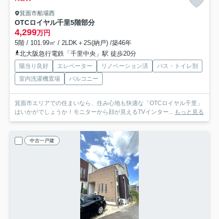
箕面市船場西
OTCロイヤル千里
5階部分
4,299
万円
5階 / 101.99㎡ / 2LDK＋2S(納戸) /築46年
北大阪急行電鉄「千里中央」駅 徒歩20分
陽当り良好
エレベーター
リノベーション済
バス・トイレ別
室内洗濯機置場
バルコニー
箕面市エリアでの住まいなら、住み心地も快適な「OTCロイヤル千里」
はいかがでしょうか！モニターから顔が見えるTVインター...
もっと見る
中古一戸建