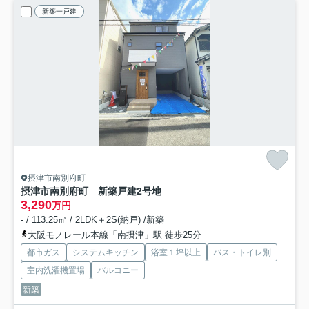
新築一戸建
摂津市南別府町
摂津市南別府町 新築戸建
2号地
3,290
万円
- / 113.25㎡ / 2LDK＋2S(納戸) /新築
大阪モノレール本線「南摂津」駅 徒歩25分
都市ガス
システムキッチン
浴室１坪以上
バス・トイレ別
室内洗濯機置場
バルコニー
新築