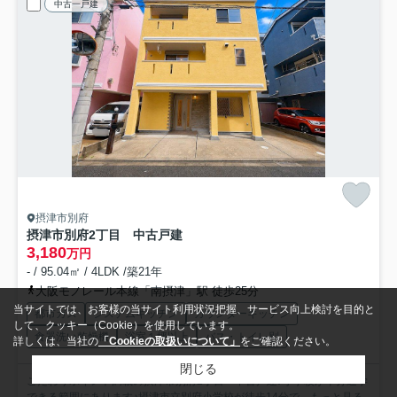
中古一戸建
摂津市別府
摂津市別府2丁目 中古戸建
3,180
万円
- / 95.04㎡ / 4LDK /築21年
大阪モノレール本線「南摂津」駅 徒歩25分
当サイトでは、お客様の当サイト利用状況把握、サービス向上検討を目的と
都市ガス
システムキッチン
カウンターキッチン
して、クッキー（Cookie）を使用しています。
食器洗い乾燥機
浴室１坪以上
バス・トイレ別
詳しくは、当社の
「Cookieの取扱いについて」
をご確認ください。
閉じる
こだわりポイント満載の摂津市別府2丁目 中古戸建♪小学校が十分通学
できる範囲にあります♪摂津市立別府小学校が徒歩14分で...
もっと見る