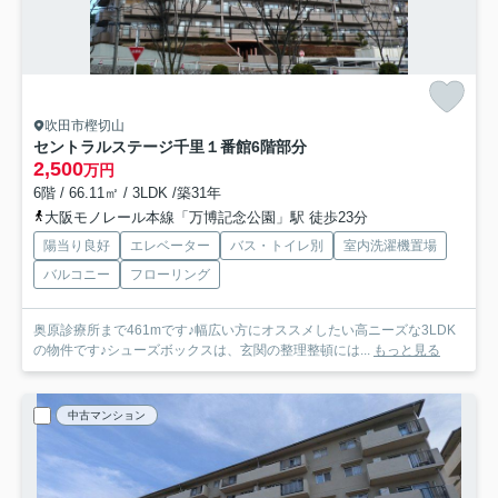
吹田市樫切山
セントラルステージ千里１番館
6階部分
2,500
万円
6階 / 66.11㎡ / 3LDK /築31年
大阪モノレール本線「万博記念公園」駅 徒歩23分
陽当り良好
エレベーター
バス・トイレ別
室内洗濯機置場
バルコニー
フローリング
奥原診療所まで461mです♪幅広い方にオススメしたい高ニーズな3LDK
の物件です♪シューズボックスは、玄関の整理整頓には...
もっと見る
中古マンション