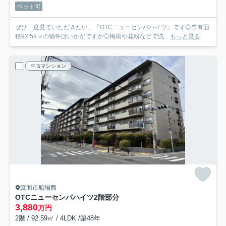
ペット可
ぜひ一度見ていただきたい、「OTCニューセンバハイツ」です◎専有面
積92.59㎡の物件はいかがですか◎梅雨や花粉などで洗...
もっと見る
中古マンション
箕面市船場西
OTCニューセンバハイツ
2階部分
3,880
万円
2階 / 92.59㎡ / 4LDK /築48年