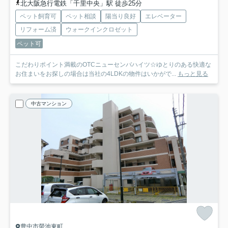
北大阪急行電鉄「千里中央」駅 徒歩25分
ペット飼育可
ペット相談
陽当り良好
エレベーター
リフォーム済
ウォークインクロゼット
ペット可
こだわりポイント満載のOTCニューセンバハイツ☆ゆとりのある快適な
お住まいをお探しの場合は当社の4LDKの物件はいかがで...
もっと見る
中古マンション
豊中市螢池東町