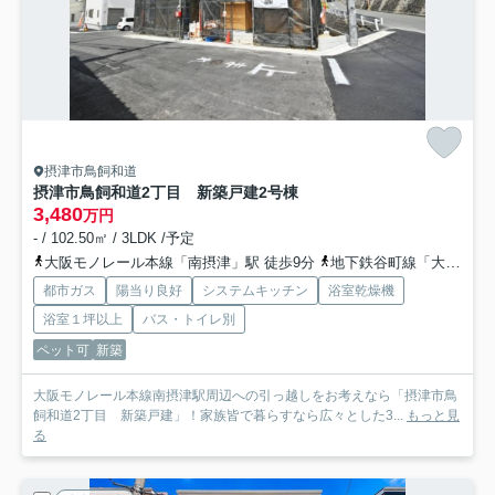
摂津市鳥飼和道
摂津市鳥飼和道2丁目 新築戸建
2号棟
3,480
万円
- / 102.50㎡ / 3LDK /予定
大阪モノレール本線「南摂津」駅 徒歩9分
地下鉄谷町線「大日」駅 徒歩24分
都市ガス
陽当り良好
システムキッチン
浴室乾燥機
浴室１坪以上
バス・トイレ別
ペット可
新築
大阪モノレール本線南摂津駅周辺への引っ越しをお考えなら「摂津市鳥
飼和道2丁目 新築戸建」！家族皆で暮らすなら広々とした3...
もっと見
る