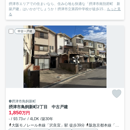
摂津市エリアでの住まいなら、住み心地も快適な「摂津市南別府町 新
築戸建」はいかがでしょうか！摂津市立第四中学校が徒歩15...
もっと見
る
中古一戸建
摂津市鳥飼新町
摂津市鳥飼新町2丁目 中古戸建
1,850
万円
- / 93.73㎡ / 4LDK /築30年
大阪モノレール本線「沢良宜」駅 徒歩39分
阪急京都本線「南茨木」駅 徒歩46分