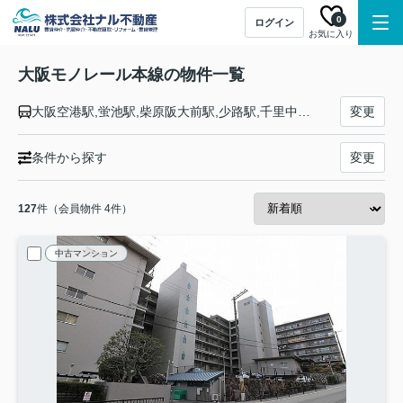
0
ログイン
お気に入り
大阪モノレール本線の物件一覧
大阪空港駅,蛍池駅,柴原阪大前駅,少路駅,千里中央駅,山田駅,万博記念公園駅,宇野辺駅,南茨木駅,沢良宜駅,摂津駅,南摂津駅,大日駅,門真市駅
変更
条件から探す
変更
127
件（会員物件 4件）
中古マンション