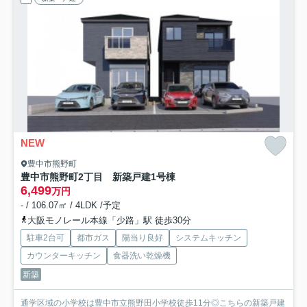
NEW
豊中市熊野町
豊中市熊野町2丁目 新築戸建
1号棟
6,499
万円
- / 106.07㎡ / 4LDK /予定
大阪モノレール本線「少路」駅 徒歩30分
駐車2台可
都市ガス
陽当り良好
システムキッチン
カウンターキッチン
食器洗い乾燥機
新築
通学区域の小学校は豊中市立熊野田小学校徒歩11分◎こちらの新築戸建