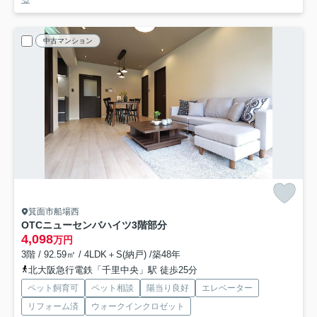
中古マンション
箕面市船場西
OTCニューセンバハイツ
3階部分
4,098
万円
3階 / 92.59㎡ / 4LDK＋S(納戸) /築48年
北大阪急行電鉄「千里中央」駅 徒歩25分
ペット飼育可
ペット相談
陽当り良好
エレベーター
リフォーム済
ウォークインクロゼット