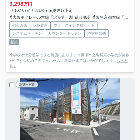
3,298
万円
- / 107.07㎡ / 3LDK＋S(納戸) /予定
大阪モノレール本線「沢良宜」駅 徒歩40分
阪急京都本線「南茨木」駅 徒歩44分
都市ガス
収納豊富
ウォークインクロゼット
システムキッチン
カウンターキッチン
浴室乾燥機
新築
小学校が十分通学できる範囲にあります☆摂津市立鳥飼東小学校が徒歩
8分です☆初めてのマイホームに新築戸建てはいかがでしょう...
もっと
見る
新築一戸建