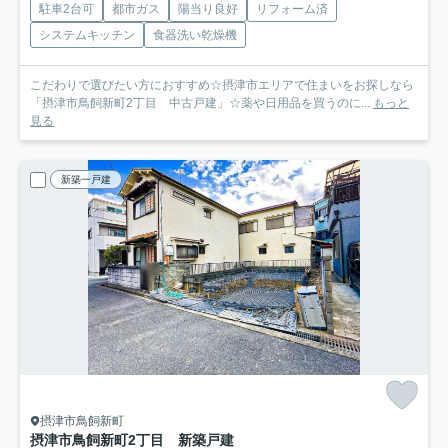
駐車2台可
都市ガス
陽当り良好
リフォーム済
システムキッチン
食器洗い乾燥機
こだわりで選びたい方におすすめ☆摂津市エリアで住まいをお探しなら
「摂津市鳥飼新町2丁目 中古戸建」☆薬や日用品を買うのに...
もっと
見る
新築一戸建
摂津市鳥飼新町
摂津市鳥飼新町2丁目 新築戸建