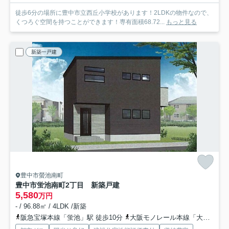
徒歩6分の場所に豊中市立西丘小学校があります！2LDKの物件なので、
くつろぐ空間を持つことができます！専有面積68.72...
もっと見る
新築一戸建
豊中市螢池南町
豊中市蛍池南町2丁目 新築戸建
5,580
万円
- / 96.88㎡ / 4LDK /新築
阪急宝塚本線「蛍池」駅 徒歩10分
大阪モノレール本線「大阪空港」駅 徒歩17分