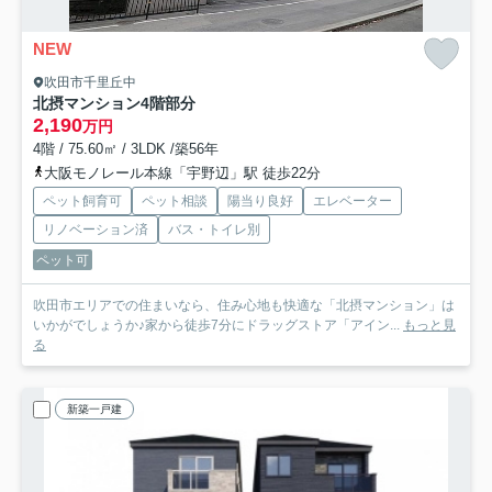
NEW
吹田市千里丘中
北摂マンション
4階部分
2,190
万円
4階 / 75.60㎡ / 3LDK /築56年
大阪モノレール本線「宇野辺」駅 徒歩22分
ペット飼育可
ペット相談
陽当り良好
エレベーター
リノベーション済
バス・トイレ別
ペット可
吹田市エリアでの住まいなら、住み心地も快適な「北摂マンション」は
いかがでしょうか♪家から徒歩7分にドラッグストア「アイン...
もっと見
る
新築一戸建