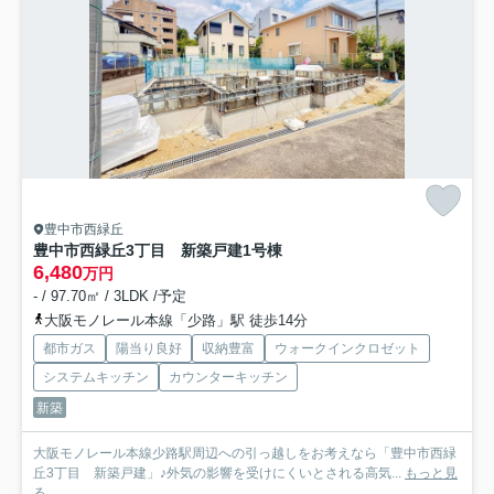
豊中市西緑丘
豊中市西緑丘3丁目 新築戸建
1号棟
6,480
万円
- / 97.70㎡ / 3LDK /予定
大阪モノレール本線「少路」駅 徒歩14分
都市ガス
陽当り良好
収納豊富
ウォークインクロゼット
システムキッチン
カウンターキッチン
新築
大阪モノレール本線少路駅周辺への引っ越しをお考えなら「豊中市西緑
丘3丁目 新築戸建」♪外気の影響を受けにくいとされる高気...
もっと見
る