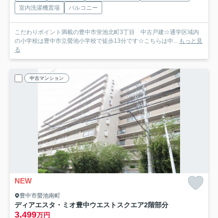
室内洗濯機置場
バルコニー
こだわりポイント満載の豊中市蛍池北町3丁目 中古戸建☆通学区域内
の小学校は豊中市立螢池小学校で徒歩13分です☆こちらは中...
もっと見
る
中古マンション
NEW
豊中市螢池南町
ディアエスタ・ミオ豊中ウエストスクエア
2階部分
3,499
万円