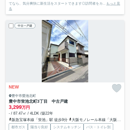
てなら、気分爽快に新生活をスタートできます◎訪問者をカ...
もっと見
る
中古一戸建
NEW
豊中市螢池北町
豊中市蛍池北町3丁目 中古戸建
3,299
万円
- / 87.47㎡ / 4LDK /築22年
阪急宝塚本線「蛍池」駅 徒歩9分
大阪モノレール本線「大阪空港」駅 徒歩14分
都市ガス
陽当り良好
システムキッチン
バス・トイレ別