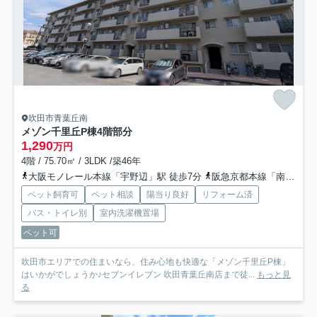
吹田市青葉丘南
メゾン千里丘P棟
4階部分
1,290
万円
4階 / 75.70㎡ / 3LDK /築46年
大阪モノレール本線「宇野辺」駅 徒歩7分
阪急京都本線「南茨木」駅 徒歩19分
ペット飼育可
ペット相談
陽当り良好
リフォーム済
バス・トイレ別
室内洗濯機置場
ペット可
吹田市エリアでの住まいなら、住み心地も快適な「メゾン千里丘P棟」
はいかがでしょうか♪セブンイレブン 吹田青葉丘南店まで徒...
もっと見
る