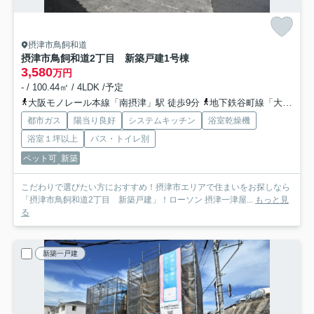
摂津市鳥飼和道
摂津市鳥飼和道2丁目 新築戸建
1号棟
3,580
万円
- / 100.44㎡ / 4LDK /予定
大阪モノレール本線「南摂津」駅 徒歩9分
地下鉄谷町線「大日」駅 徒歩24分
都市ガス
陽当り良好
システムキッチン
浴室乾燥機
浴室１坪以上
バス・トイレ別
ペット可
新築
こだわりで選びたい方におすすめ！摂津市エリアで住まいをお探しなら
「摂津市鳥飼和道2丁目 新築戸建」！ローソン 摂津一津屋...
もっと見
る
新築一戸建