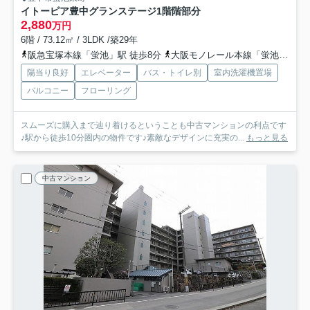
イトーピア豊中グランステージ
1階階部分
2,880
万円
6階 / 73.12㎡ / 3LDK /築29年
阪急宝塚本線「蛍池」駅 徒歩8分
大阪モノレール本線「蛍池」駅 徒歩9分
陽当り良好
エレベーター
バス・トイレ別
室内洗濯機置場
バルコニー
フローリング
スムーズに購入まで辿り着けるということも中古マンションの利点です
♪駅から徒歩10分圏内の物件です♪素敵なデザインに充実の...
もっと見る
中古マンション