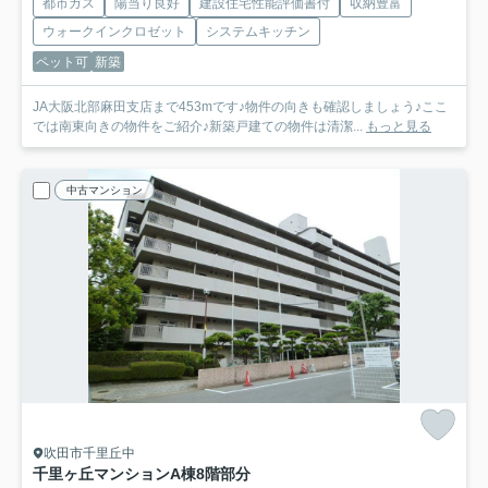
都市ガス
陽当り良好
建設住宅性能評価書付
収納豊富
ウォークインクロゼット
システムキッチン
ペット可
新築
JA大阪北部麻田支店まで453mです♪物件の向きも確認しましょう♪ここ
では南東向きの物件をご紹介♪新築戸建ての物件は清潔...
もっと見る
中古マンション
吹田市千里丘中
千里ヶ丘マンションA棟
8階部分