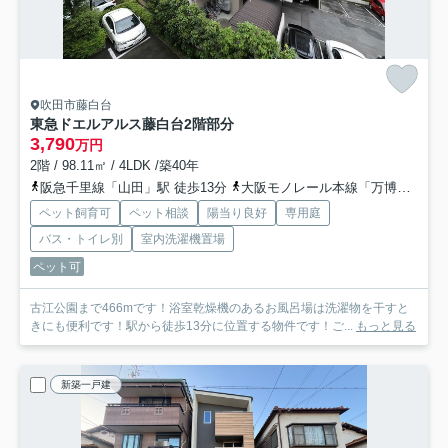
吹田市藤白台
東急ドエルアルス藤白台
2階部分
3,790
万円
2階 / 98.11㎡ / 4LDK /築40年
阪急千里線「山田」駅 徒歩13分
大阪モノレール本線「万博記念公園」駅 徒歩24分
ペット飼育可
ペット相談
陽当り良好
専用庭
バス・トイレ別
室内洗濯機置場
ペット可
古江公園まで466mです！浴室乾燥機のあるお風呂場は洗濯物を干すと
きにも便利です！駅から徒歩13分に位置する物件です！ご...
もっと見る
新築一戸建