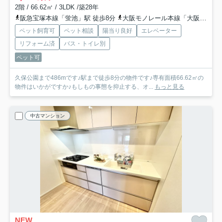
2階 / 66.62㎡ / 3LDK /築28年
阪急宝塚本線「蛍池」駅 徒歩8分
大阪モノレール本線「大阪空港」駅 徒歩14分
ペット飼育可
ペット相談
陽当り良好
エレベーター
リフォーム済
バス・トイレ別
ペット可
久保公園まで486mです♪駅まで徒歩8分の物件です♪専有面積66.62㎡の
物件はいかがですか♪もしもの事態を抑止する、オ...
もっと見る
中古マンション
NEW