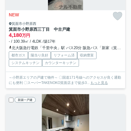
NEW
箕面市小野原西
箕面市小野原西三丁目 中古戸建
4,180
万円
- / 100.39㎡ / 4LDK /築17年
北大阪急行電鉄「千里中央」駅 バス20分 阪急バス「新家（箕面市）」 停歩3分
都市ガス
陽当り良好
リフォーム済
収納豊富
システムキッチン
カウンターキッチン
～小野原エリアの戸建て物件～ 〇国道171号線へのアクセスが良く通勤
にも便利 〇スーパーTAKENOKO箕面店まで徒歩3...
もっと見る
新築一戸建