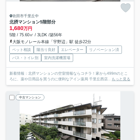
吹田市千里丘中
北摂マンション
5階部分
1,680
万円
5階 / 75.60㎡ / 3LDK /築56年
大阪モノレール本線「宇野辺」駅 徒歩22分
ペット相談
陽当り良好
エレベーター
リノベーション済
バス・トイレ別
室内洗濯機置場
新着情報：北摂マンションの空室情報ならコチラ！家から499mのとこ
ろに、薬や日用品を買うのに便利なアイン薬局 千里丘西店...
もっと見る
中古マンション