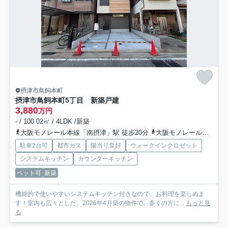
摂津市鳥飼本町
摂津市鳥飼本町5丁目 新築戸建
3,880
万円
- / 100.02㎡ / 4LDK /新築
大阪モノレール本線「南摂津」駅 徒歩20分
大阪モノレール本線「摂津」駅 徒歩33分
駐車2台可
都市ガス
陽当り良好
ウォークインクロゼット
システムキッチン
カウンターキッチン
ペット可
新築
機能的で使いやすいシステムキッチン付きなので、お料理を楽しめま
す！室内も広々とした、2026年4月築の物件で、多くの方に...
もっと見
る