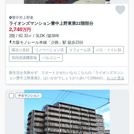
豊中市上野東
ライオンズマンション豊中上野東第2
2階部分
2,740
万円
2階 / 82.32㎡ / 3LDK /築38年
大阪モノレール本線「少路」駅 徒歩23分
陽当り良好
リノベーション済
リフォーム済
バス・トイレ別
室内洗濯機置場
バルコニー
新生活を失敗せず、スタートさせたいならこちらの「ライオンズマンシ
ョン豊中上野東第2」はいかがでしょうか☆歩いて296mの...
もっと見る
中古マンション