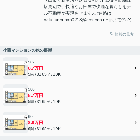
吹田市で新生活を送るなら地下鉄御堂筋線江
坂周辺で、快適なお部屋で快適な暮らしをナ
ル不動産が実現させます♪ご連絡は
nalu.fudousan0213@eos.ocn.ne.jpまで(^o^)
情報の見方
小西マンションの他の部屋
502
8.7万円
5階 / 31.65㎡ / 1DK
506
8.7万円
5階 / 31.65㎡ / 1DK
606
8.8万円
6階 / 31.65㎡ / 1DK