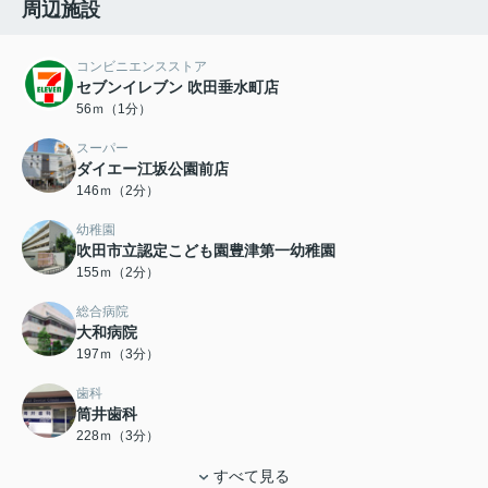
周辺施設
コンビニエンスストア
セブンイレブン 吹田垂水町店
56ｍ（1分）
スーパー
ダイエー江坂公園前店
146ｍ（2分）
幼稚園
吹田市立認定こども園豊津第一幼稚園
155ｍ（2分）
総合病院
大和病院
197ｍ（3分）
歯科
筒井歯科
228ｍ（3分）
すべて見る