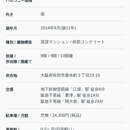
バルコニー面積
南
向き
2014年9月(築11年)
築年月
賃貸マンション / 鉄筋コンクリート
種別 / 建物構造
9階 / 9階 / 10階建
部屋 /
所在階 / 階建て
大阪府
吹田市
垂水町
３丁目23-15
所在地
地下鉄御堂筋線
「
江坂
」駅 徒歩6分
交通
阪急千里線
「
豊津
」駅 徒歩14分
阪急千里線
「
関大前
」駅 徒歩23分
空無 / 24,200円 (税込)
駐車場 / 月額
0.5ヶ月(旧賃料) / -
更新料 /