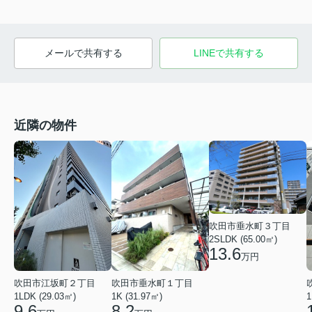
メールで共有する
LINEで共有する
近隣の物件
吹田市垂水町３丁目
2SLDK (65.00㎡)
13.6
万円
吹田市江坂町２丁目
吹田市垂水町１丁目
1LDK (29.03㎡)
1K (31.97㎡)
1
9.6
8.2