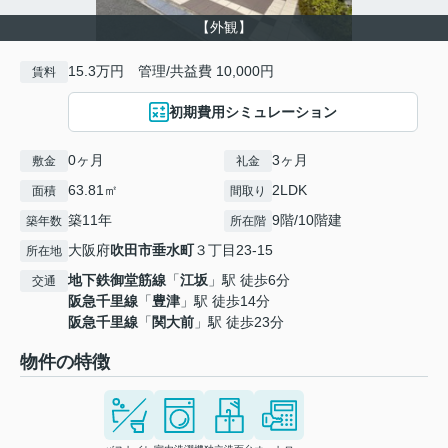
【外観】
15.3万円 管理/共益費 10,000円
賃料
初期費用シミュレーション
0ヶ月
3ヶ月
敷金
礼金
63.81㎡
2LDK
面積
間取り
築11年
9階/10階建
築年数
所在階
大阪府
吹田市
垂水町
３丁目23-15
所在地
地下鉄御堂筋線
「
江坂
」駅 徒歩6分
交通
阪急千里線
「
豊津
」駅 徒歩14分
阪急千里線
「
関大前
」駅 徒歩23分
物件の特徴