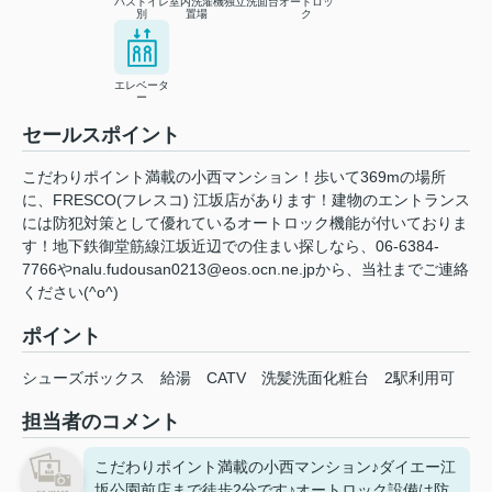
バストイレ
室内洗濯機
独立洗面台
オートロッ
別
置場
ク
エレベータ
ー
セールスポイント
こだわりポイント満載の小西マンション！歩いて369mの場所
に、FRESCO(フレスコ) 江坂店があります！建物のエントランス
には防犯対策として優れているオートロック機能が付いておりま
す！地下鉄御堂筋線江坂近辺での住まい探しなら、06-6384-
7766やnalu.fudousan0213@eos.ocn.ne.jpから、当社までご連絡
ください(^o^)
ポイント
シューズボックス
給湯
CATV
洗髪洗面化粧台
2駅利用可
担当者のコメント
こだわりポイント満載の小西マンション♪ダイエー江
坂公園前店まで徒歩2分です♪オートロック設備は防