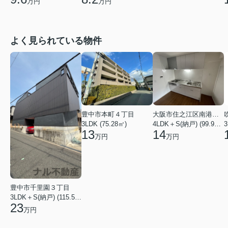
万円
万円
よく見られている物件
豊中市本町４丁目
大阪市住之江区南港中４丁目
3LDK (75.28㎡)
4LDK＋S(納戸) (99.92㎡)
3
13
14
万円
万円
豊中市千里園３丁目
3LDK＋S(納戸) (115.57㎡)
23
万円