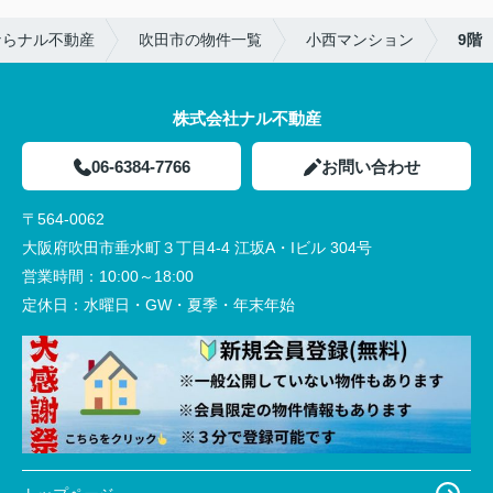
ならナル不動産
吹田市の物件一覧
小西マンション
9階
株式会社ナル不動産
06-6384-7766
お問い合わせ
〒564-0062
大阪府吹田市垂水町３丁目4-4 江坂A・Iビル 304号
営業時間：
10:00～18:00
定休日：
水曜日・GW・夏季・年末年始