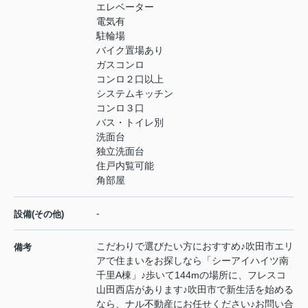
エレベーター
電気有
駐輪場
バイク置場あり
ガスコンロ
コンロ２口以上
システムキッチン
コンロ３口
バス・トイレ別
洗面台
独立洗面台
住戸内覧可能
角部屋
-
設備(その他)
こだわりで選びたい方におすすめ♪吹田市エリ
備考
アで住まいをお探しなら「シーアイハイツ南
千里A棟」♪歩いて144mの場所に、フレスコ
山田西店があります♪吹田市で新生活を始める
なら、ナル不動産にお任せください♪お問い合