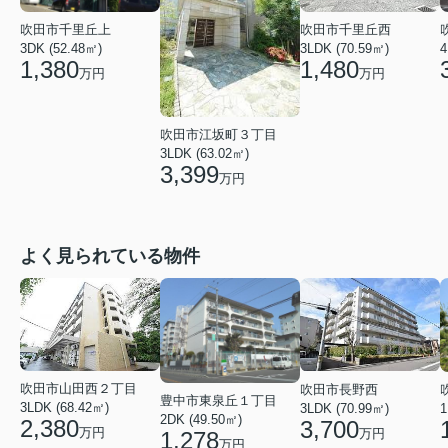
吹田市千里丘西
吹田市千里丘上
3LDK (70.59㎡)
3DK (52.48㎡)
4
1,480
1,380
万円
万円
吹田市江坂町３丁目
3LDK (63.02㎡)
3,399
万円
よく見られている物件
吹田市山田西２丁目
吹田市長野西
豊中市東泉丘１丁目
3LDK (68.42㎡)
3LDK (70.99㎡)
1
2DK (49.50㎡)
2,380
3,700
万円
万円
1,278
万円