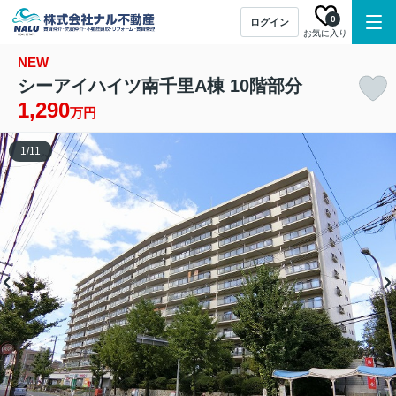
0
ログイン
お気に入り
NEW
シーアイハイツ南千里A棟 10階部分
1,290
万円
1
/
11