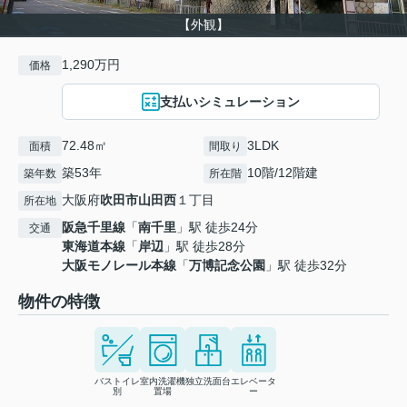
【外観】
1,290万円
価格
支払いシミュレーション
72.48㎡
3LDK
面積
間取り
築53年
10階/12階建
築年数
所在階
大阪府
吹田市
山田西
１丁目
所在地
阪急千里線
「
南千里
」駅 徒歩24分
交通
東海道本線
「
岸辺
」駅 徒歩28分
大阪モノレール本線
「
万博記念公園
」駅 徒歩32分
物件の特徴
バストイレ
室内洗濯機
独立洗面台
エレベータ
別
置場
ー