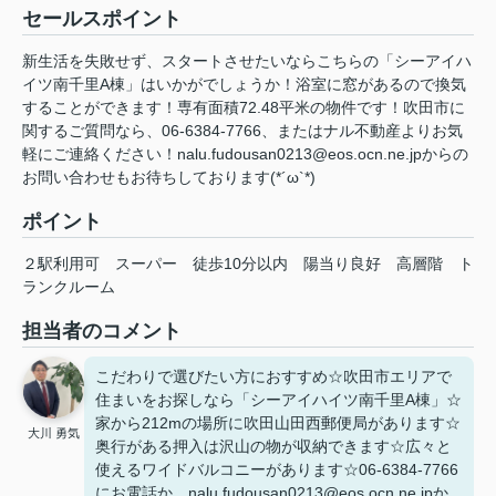
セールスポイント
新生活を失敗せず、スタートさせたいならこちらの「シーアイハ
イツ南千里A棟」はいかがでしょうか！浴室に窓があるので換気
することができます！専有面積72.48平米の物件です！吹田市に
関するご質問なら、06-6384-7766、またはナル不動産よりお気
軽にご連絡ください！nalu.fudousan0213@eos.ocn.ne.jpからの
お問い合わせもお待ちしております(*´ω`*)
ポイント
２駅利用可
スーパー
徒歩10分以内
陽当り良好
高層階
ト
ランクルーム
担当者のコメント
こだわりで選びたい方におすすめ☆吹田市エリアで
住まいをお探しなら「シーアイハイツ南千里A棟」☆
家から212mの場所に吹田山田西郵便局があります☆
大川 勇気
奥行がある押入は沢山の物が収納できます☆広々と
使えるワイドバルコニーがあります☆06-6384-7766
にお電話か、nalu.fudousan0213@eos.ocn.ne.jpか