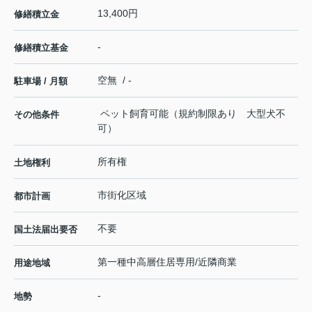
13,400円
修繕積立金
-
修繕積立基金
空無 / -
駐車場 / 月額
ペット飼育可能（規約制限あり 大型犬不
その他条件
可）
所有権
土地権利
市街化区域
都市計画
不要
国土法届出要否
第一種中高層住居専用/近隣商業
用途地域
-
地勢