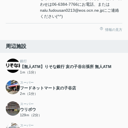
わせは06-6384-7766にお電話、または
nalu.fudousan0213@eos.ocn.ne.jpにご連絡
ください(^^)
情報の見方
周辺施設
銀行
【無人ATM】りそな銀行 亥の子谷出張所 無人ATM
1ｍ（1分）
スーパー
フードネットマート亥の子谷店
2ｍ（1分）
スーパー
ウリボウ
129ｍ（2分）
スーパー