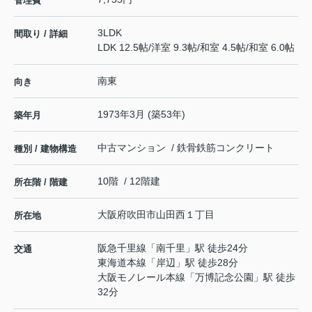
管理費
3LDK
間取り / 詳細
LDK 12.5帖
/
洋室 9.3帖
/
和室 4.5帖
/
和室 6.0帖
南東
向き
1973年3月 (築53年)
築年月
中古マンション / 鉄骨鉄筋コンクリート
種別 / 建物構造
10階 / 12階建
所在階 / 階建
大阪府
吹田市
山田西
１丁目
所在地
阪急千里線
「
南千里
」駅 徒歩24分
交通
東海道本線
「
岸辺
」駅 徒歩28分
大阪モノレール本線
「
万博記念公園
」駅 徒歩
32分