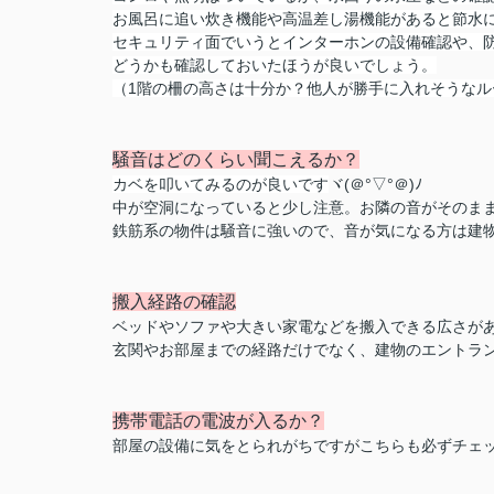
お風呂に追い炊き機能や高温差し湯機能があると節水
セキュリティ面でいうとインターホンの設備確認や、
どうかも確認しておいたほうが良いでしょう。
（1階の柵の高さは十分か？他人が勝手に入れそうなル
騒音はどのくらい聞こえるか？
カベを叩いてみるのが良いです
ヾ(＠°▽°＠)ﾉ
中が空洞になっていると少し注意。お隣の音がそのま
鉄筋系の物件は騒音に強いので、音が気になる方は建
搬入経路の確認
ベッドやソファや大きい家電などを搬入できる広さが
玄関やお部屋までの経路だけでなく、建物のエントラ
携帯電話の電波が入るか？
部屋の設備に気をとられがちですがこちらも必ずチェ