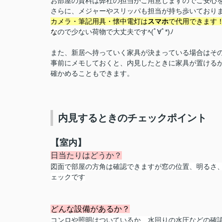
お部屋の資料は弊社の担当がご用意しますのでご安心
さらに、メジャーやスリッパも担当が持ち歩いており
カメラ・筆記用具・懐中電灯は
スマホ
で代用できます
な
ので少ない荷物で大丈夫ですﾍ(ﾟ∀ﾟ*)ﾉ
また、新居へ持っていく家具が決まっている場合はそ
事前にメモしておくと、内見したときに家具が置ける
確かめることもできます。
内見するときのチェックポイント
【室内】
日当たりはどうか？
図面で部屋の方角は確認できますが窓の位置、明るさ
ェックです
どんな設備があるか？
コンロや照明はついているか、水回りの水圧などの確