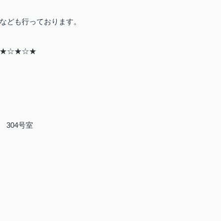
なども行っております。
★☆★☆★
ル
304
号室