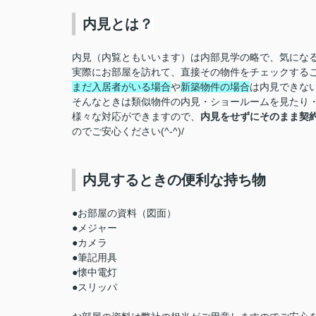
内見とは？
内見（内覧ともいいます）は内部見学の略で、気にな
実際にお部屋を訪れて、直接その物件をチェックする
まだ入居者がいる場合
や
新築物件の場合
は内見できな
そんなときは類似物件の内見・ショールームを見たり
様々な対応ができますので、
内見をせずにそのまま契
のでご安心ください(^-^)/
内見するときの便利な持ち物
●お部屋の資料（図面）
●メジャー
●カメラ
●筆記用具
●懐中電灯
●スリッパ