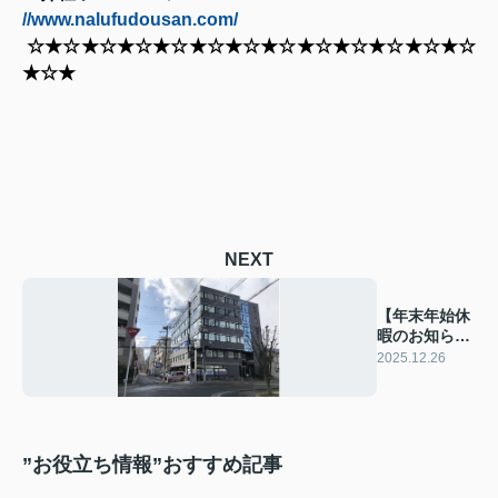
//www.nalufudousan.com/
☆★☆★☆★☆★☆★☆★☆★☆★☆★☆★☆★☆★☆
★☆★
NEXT
【年末年始休
暇のお知ら
せ】
2025.12.26
”お役立ち情報”おすすめ記事