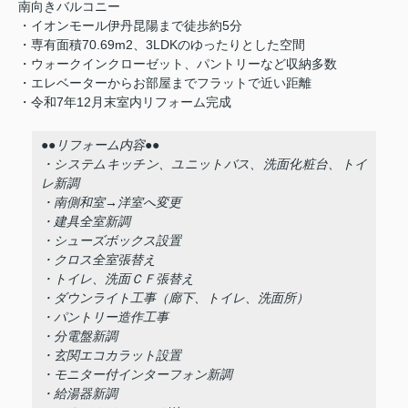
南向きバルコニー
・イオンモール伊丹昆陽まで徒歩約5分
・専有面積70.69m2、3LDKのゆったりとした空間
・ウォークインクローゼット、パントリーなど収納多数
・エレベーターからお部屋までフラットで近い距離
・令和7年12月末室内リフォーム完成
●●リフォーム内容●●
・システムキッチン、ユニットバス、洗面化粧台、トイ
レ新調
・南側和室→洋室へ変更
・建具全室新調
・シューズボックス設置
・クロス全室張替え
・トイレ、洗面ＣＦ張替え
・ダウンライト工事（廊下、トイレ、洗面所）
・パントリー造作工事
・分電盤新調
・玄関エコカラット設置
・モニター付インターフォン新調
・給湯器新調