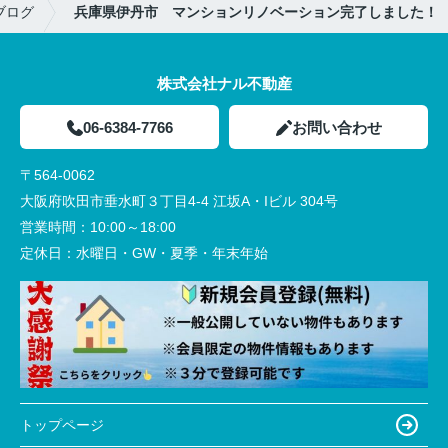
ブログ
兵庫県伊丹市 マンションリノベーション完了しました！
株式会社ナル不動産
06-6384-7766
お問い合わせ
〒564-0062
大阪府吹田市垂水町３丁目4-4 江坂A・Iビル 304号
営業時間：
10:00～18:00
定休日：
水曜日・GW・夏季・年末年始
トップページ