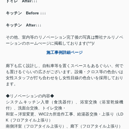
トイレ
After↓↓↓
キッチン
Before ↓↓↓
キッチン
After↓↓↓
その他、室内等のリノベーション完了後の写真は弊社ナルリノベ
ーションのホームぺージに掲載しております(^^)/
施工事例詳細ページ
廊下も広く設計し、自転車等を置くスペースもあるぐらい、何で
も置けるぐらいの広さがございます。設備・クロス等の色合いは
女性スタッフが打ち合わせをし女性目線の色合いを採用しており
ます。
◆リノベーションの内容◆
システムキッチン入替（食洗器付）、浴室交換（浴室乾燥機
付）、洗面台交換、トイレ交換・
和室→洋室変更、WIC2カ所造作工事、給湯器交換・上張り（LD
K（フロアタイル上張り）
南側洋室（フロアタイル上張り）、廊下（フロアタイル上張り）