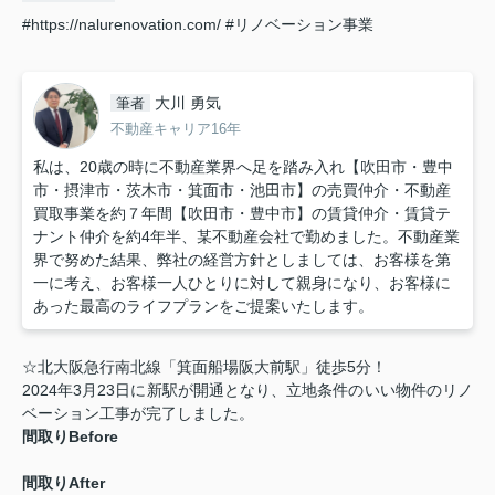
#https://nalurenovation.com/
#リノベーション事業
大川 勇気
筆者
不動産キャリア16年
私は、20歳の時に不動産業界へ足を踏み入れ【吹田市・豊中
市・摂津市・茨木市・箕面市・池田市】の売買仲介・不動産
買取事業を約７年間【吹田市・豊中市】の賃貸仲介・賃貸テ
ナント仲介を約4年半、某不動産会社で勤めました。不動産業
界で努めた結果、弊社の経営方針としましては、お客様を第
一に考え、お客様一人ひとりに対して親身になり、お客様に
あった最高のライフプランをご提案いたします。
☆北大阪急行南北線「箕面船場阪大前駅」徒歩5分！
2024年3月23日に新駅が開通となり、立地条件のいい物件のリノ
ベーション工事が完了しました。
間取りBefore
間取りAfter