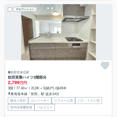
中古マンション
吹田市末広町
吹田芙蓉ハイツ
3階部分
2,799
万円
3階 / 77.40㎡ / 2LDK＋S(納戸) /築45年
東海道本線「吹田」駅 徒歩14分
陽当り良好
エレベーター
リフォーム済
バス・トイレ別
室内洗濯機置場
バルコニー