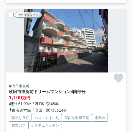
中古マンション
吹田市泉町
吹田市役所前ドリームマンション
4階部分
1,100
万円
4階 / 61.09㎡ / 3LDK /築48年
東海道本線「吹田」駅 徒歩14分
陽当り良好
バス・トイレ別
室内洗濯機置場
電気有
都市ガス
システムキッチン