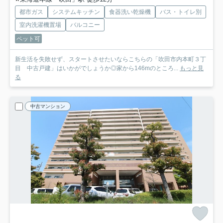
都市ガス
システムキッチン
食器洗い乾燥機
バス・トイレ別
室内洗濯機置場
バルコニー
ペット可
新生活を失敗せず、スタートさせたいならこちらの「吹田市内本町３丁
目 中古戸建」はいかがでしょうか◎家から146mのところ...
もっと見
る
中古マンション