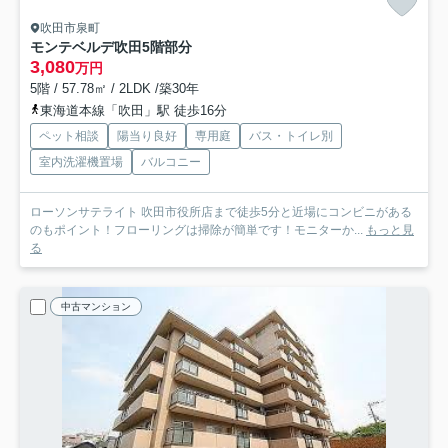
吹田市泉町
モンテベルデ吹田
5階部分
3,080
万円
5階 / 57.78㎡ / 2LDK /築30年
東海道本線「吹田」駅 徒歩16分
ペット相談
陽当り良好
専用庭
バス・トイレ別
室内洗濯機置場
バルコニー
ローソンサテライト 吹田市役所店まで徒歩5分と近場にコンビニがある
のもポイント！フローリングは掃除が簡単です！モニターか...
もっと見
る
中古マンション