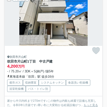
吹田市片山町
吹田市片山町1丁目 中古戸建
4,200
万円
- / 75.20㎡ / 3DK＋S(納戸) /築5年
東海道本線「吹田」駅 徒歩16分
都市ガス
収納豊富
システムキッチン
食器洗い乾燥機
浴室乾燥機
バス・トイレ別
家から中川内科まで270mです♪この物件は内観も綺麗で設備も充実し
た、令和3年1月築です♪寒い冬に大変助かる給湯設備がつ...
もっと見る