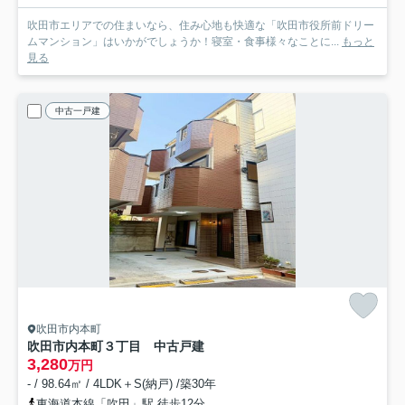
吹田市エリアでの住まいなら、住み心地も快適な「吹田市役所前ドリー
ムマンション」はいかがでしょうか！寝室・食事様々なことに...
もっと
見る
中古一戸建
吹田市内本町
吹田市内本町３丁目 中古戸建
3,280
万円
- / 98.64㎡ / 4LDK＋S(納戸) /築30年
東海道本線「吹田」駅 徒歩12分