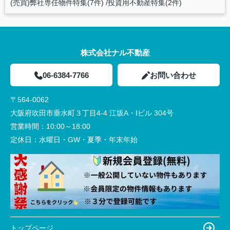
(売買)弊社専任物件特集(7件)
投資用不動産特集(2件)
株式会社ナル不動産
06-6384-7766
お問い合わせ
〒564-0062
大阪府吹田市垂水町３丁目4-4 江坂A・Iビル 304号
営業時間：
10:00～18:00
定休日：
水曜日・GW・夏季・年末年始
トップページ