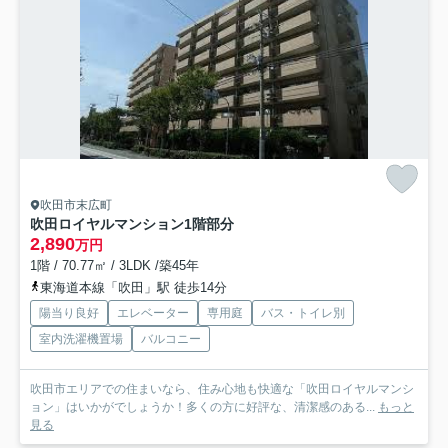
吹田市末広町
吹田ロイヤルマンション
1階部分
2,890
万円
1階 / 70.77㎡ / 3LDK /築45年
東海道本線「吹田」駅 徒歩14分
陽当り良好
エレベーター
専用庭
バス・トイレ別
室内洗濯機置場
バルコニー
吹田市エリアでの住まいなら、住み心地も快適な「吹田ロイヤルマンシ
ョン」はいかがでしょうか！多くの方に好評な、清潔感のある...
もっと
見る