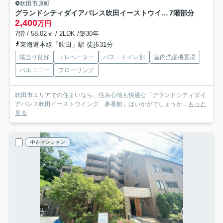
吹田市原町
グランドシティダイアパレス吹田イーストウイング 参番館
7階部分
2,400
万円
7階 / 58.02㎡ / 2LDK /築30年
東海道本線「吹田」駅 徒歩31分
陽当り良好
エレベーター
バス・トイレ別
室内洗濯機置場
バルコニー
フローリング
吹田市エリアでの住まいなら、住み心地も快適な「グランドシティダイ
アパレス吹田イーストウイング 参番館」はいかがでしょうか...
もっと
見る
中古マンション