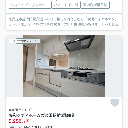
ウォークインクロゼット
バス・トイレ別
室内洗濯機置場
東海道本線吹田駅周辺への引っ越しをお考えなら「吹田ロイヤルマンシ
ョン」♪家から123mの場所に吹田日の出町郵便局がありま...
もっと見る
中古マンション
吹田市片山町
藤和シティホームズ吹田駅前
5階部分
5,250
万円
5階 / 67.89㎡ / 3LDK /築26年