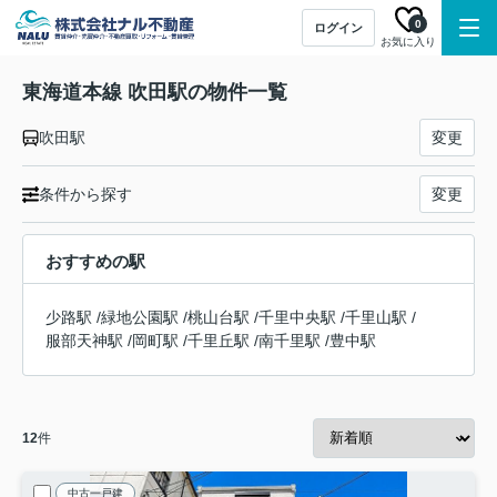
0
ログイン
お気に入り
東海道本線 吹田駅の物件一覧
吹田駅
変更
条件から探す
変更
おすすめの駅
少路駅
/
緑地公園駅
/
桃山台駅
/
千里中央駅
/
千里山駅
/
服部天神駅
/
岡町駅
/
千里丘駅
/
南千里駅
/
豊中駅
12
件
中古一戸建