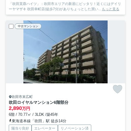
「吹田芙蓉ハイツ」：吹田市エリアの新居にピッタリ！近くにはデイリ
ーヤマザキ 吹田幸町店(徒歩7分)がありちょっとした買い...
もっと見る
中古マンション
吹田市末広町
吹田ロイヤルマンション
6階部分
2,890
万円
6階 / 70.77㎡ / 3LDK /築45年
東海道本線「吹田」駅 徒歩14分
陽当り良好
エレベーター
リノベーション済