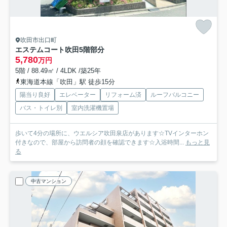
吹田市出口町
エステムコート吹田
5階部分
5,780
万円
5階 / 88.49㎡ / 4LDK /築25年
東海道本線「吹田」駅 徒歩15分
陽当り良好
エレベーター
リフォーム済
ルーフバルコニー
バス・トイレ別
室内洗濯機置場
歩いて4分の場所に、ウエルシア吹田泉店があります☆TVインターホン
付きなので、部屋から訪問者の顔を確認できます☆入浴時間...
もっと見
る
中古マンション