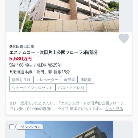
吹田市出口町
エステムコート吹田片山公園フローラ
5階部分
5,580
万円
5階 / 88.49㎡ / 4LDK /築25年
東海道本線「吹田」駅 徒歩15分
陽当り良好
エレベーター
角部屋
床暖房
ウォークインクロゼット
バス・トイレ別
ぜひ一度見ていただきたい、「エステムコート吹田片山公園フローラ」
です♪歩いて444mの場所に、ライフ 豊津店があります♪...
もっと見る
中古マンション