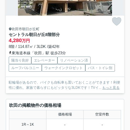
吹田市朝日が丘町
セントラル朝日が丘
8階部分
4,280
万円
8階 / 114.87㎡ / 3LDK /築42年
東海道本線「吹田」駅 徒歩23分
陽当り良好
エレベーター
リノベーション済
ルーフバルコニー
ウォークインクロゼット
バス・トイレ別
駐輪場があるので、バイクも自転車も置いておくことができます！利便
性に優れ、家族で暮らすにもピッタリな3LDKです！TVイ...
もっと見る
吹田の掲載物件の価格相場
価格相場
空室件数
-
-
1R～1K