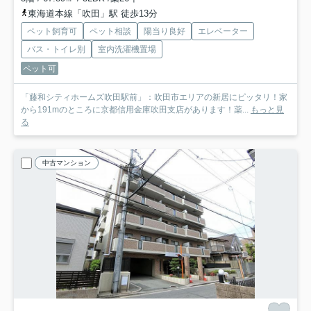
東海道本線「吹田」駅 徒歩13分
ペット飼育可
ペット相談
陽当り良好
エレベーター
バス・トイレ別
室内洗濯機置場
ペット可
「藤和シティホームズ吹田駅前」：吹田市エリアの新居にピッタリ！家
から191mのところに京都信用金庫吹田支店があります！薬...
もっと見
る
中古マンション