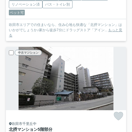
リノベーション済
バス・トイレ別
ペット可
吹田市エリアでの住まいなら、住み心地も快適な「北摂マンション」は
いかがでしょうか♪家から徒歩7分にドラッグストア「アイン...
もっと見
る
中古マンション
吹田市千里丘中
北摂マンション
5階部分