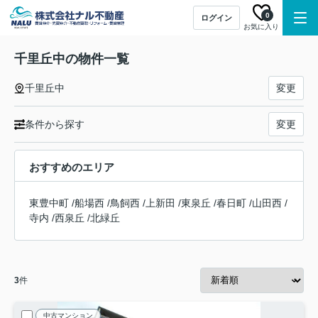
0
ログイン
お気に入り
千里丘中の物件一覧
千里丘中
変更
条件から探す
変更
おすすめのエリア
東豊中町
/
船場西
/
鳥飼西
/
上新田
/
東泉丘
/
春日町
/
山田西
/
寺内
/
西泉丘
/
北緑丘
3
件
中古マンション