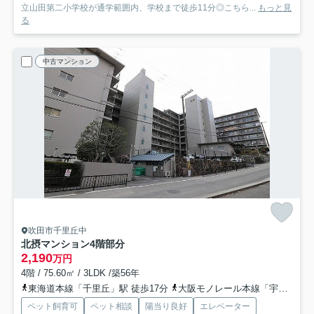
立山田第二小学校が通学範囲内、学校まで徒歩11分◎こちら...
もっと見
る
中古マンション
吹田市千里丘中
北摂マンション
4階部分
2,190
万円
4階 / 75.60㎡ / 3LDK /築56年
東海道本線「千里丘」駅 徒歩17分
大阪モノレール本線「宇野辺」駅 徒歩22分
ペット飼育可
ペット相談
陽当り良好
エレベーター