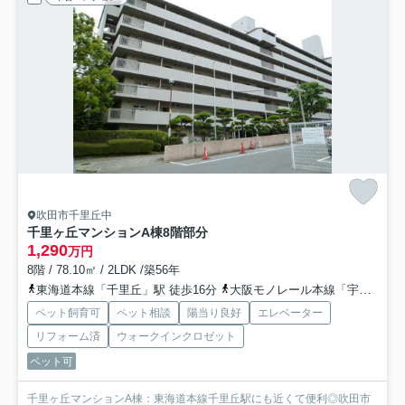
吹田市千里丘中
千里ヶ丘マンションA棟
8階部分
1,290
万円
8階 / 78.10㎡ / 2LDK /築56年
東海道本線「千里丘」駅 徒歩16分
大阪モノレール本線「宇野辺」駅 徒歩22分
ペット飼育可
ペット相談
陽当り良好
エレベーター
リフォーム済
ウォークインクロゼット
ペット可
千里ヶ丘マンションA棟：東海道本線千里丘駅にも近くて便利◎吹田市