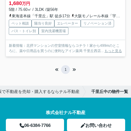
1,680
万円
5階 / 75.60㎡ / 3LDK /築56年
東海道本線「千里丘」駅 徒歩17分
大阪モノレール本線「宇野辺」駅 徒歩22分
ペット相談
陽当り良好
エレベーター
リノベーション済
バス・トイレ別
室内洗濯機置場
新着情報：北摂マンションの空室情報ならコチラ！家から499mのとこ
ろに、薬や日用品を買うのに便利なアイン薬局 千里丘西店...
もっと見る
1
坂で不動産を売却・購入するならナル不動産
千里丘中の物件一覧
株式会社ナル不動産
06-6384-7766
お問い合わせ