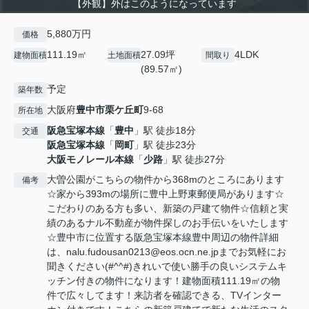
【外観】外はこのようになっています
5,880万円
価格
111.19㎡
27.09坪
4LDK
建物面積
土地面積
間取り
(89.57㎡)
予定
築年数
大阪府
豊中市
栗ケ丘町
9-68
所在地
阪急宝塚本線
「
豊中
」駅 徒歩18分
交通
阪急宝塚本線
「
岡町
」駅 徒歩23分
大阪モノレール本線
「
少路
」駅 徒歩27分
大曽公園がこちらの物件から368mのところにあります
備考
☆家から393mの場所に豊中上野東郵便局があります☆
こだわりのある方も多い、新築の戸建て物件☆信頼と実
績のあるナル不動産が物件探しのお手伝いをいたします
☆豊中市に位置する阪急宝塚本線豊中周辺の物件詳細
は、nalu.fudousan0213@eos.ocn.ne.jpまでお気軽にお
聞きください(#^^#)きれいで使い勝手の良いシステムキ
ッチン付きの物件になります！建物面積111.19㎡の物
件で広々してます！来訪者を確認できる、TVインター