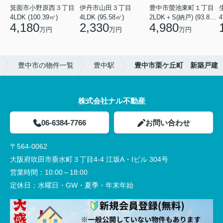
箕面市小野原西３丁目
伊丹市山田３丁目
豊中市螢池東町１丁目
4LDK (100.39㎡)
4LDK (95.58㎡)
2LDK＋S(納戸) (93.81㎡)
4
4,180
2,330
4,980
万円
万円
万円
豊中市の物件一覧
豊中駅
豊中市栗ケ丘町 新築戸建
株式会社ナル不動産
06-6384-7766
お問い合わせ
〒564-0062
大阪府吹田市垂水町３丁目4-4 江坂A・Iビル 304号
営業時間：
10:00～18:00
定休日：
水曜日・GW・夏季・年末年始