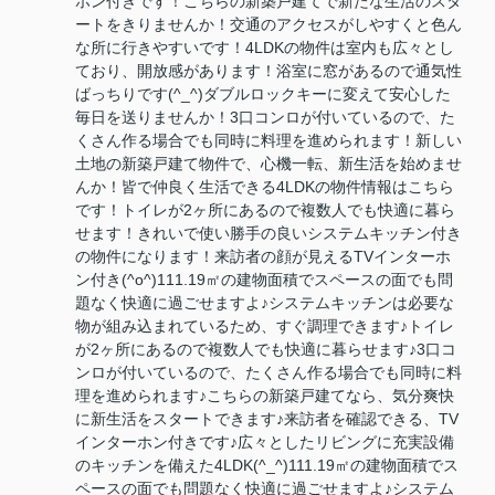
ホン付きです！こちらの新築戸建てで新たな生活のスタ
ートをきりませんか！交通のアクセスがしやすくと色ん
な所に行きやすいです！4LDKの物件は室内も広々とし
ており、開放感があります！浴室に窓があるので通気性
ばっちりです(^_^)ダブルロックキーに変えて安心した
毎日を送りませんか！3口コンロが付いているので、た
くさん作る場合でも同時に料理を進められます！新しい
土地の新築戸建て物件で、心機一転、新生活を始めませ
んか！皆で仲良く生活できる4LDKの物件情報はこちら
です！トイレが2ヶ所にあるので複数人でも快適に暮ら
せます！きれいで使い勝手の良いシステムキッチン付き
の物件になります！来訪者の顔が見えるTVインターホ
ン付き(^o^)111.19㎡の建物面積でスペースの面でも問
題なく快適に過ごせますよ♪システムキッチンは必要な
物が組み込まれているため、すぐ調理できます♪トイレ
が2ヶ所にあるので複数人でも快適に暮らせます♪3口コ
ンロが付いているので、たくさん作る場合でも同時に料
理を進められます♪こちらの新築戸建てなら、気分爽快
に新生活をスタートできます♪来訪者を確認できる、TV
インターホン付きです♪広々としたリビングに充実設備
のキッチンを備えた4LDK(^_^)111.19㎡の建物面積でス
ペースの面でも問題なく快適に過ごせますよ♪システム