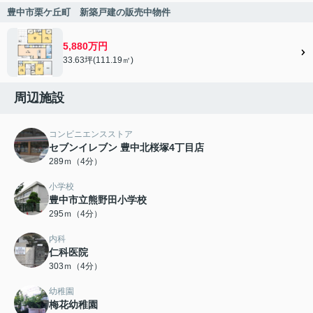
豊中市栗ケ丘町 新築戸建の販売中物件
5,880万円
33.63坪(111.19㎡)
周辺施設
コンビニエンスストア
セブンイレブン 豊中北桜塚4丁目店
289ｍ（4分）
小学校
豊中市立熊野田小学校
295ｍ（4分）
内科
仁科医院
303ｍ（4分）
幼稚園
梅花幼稚園