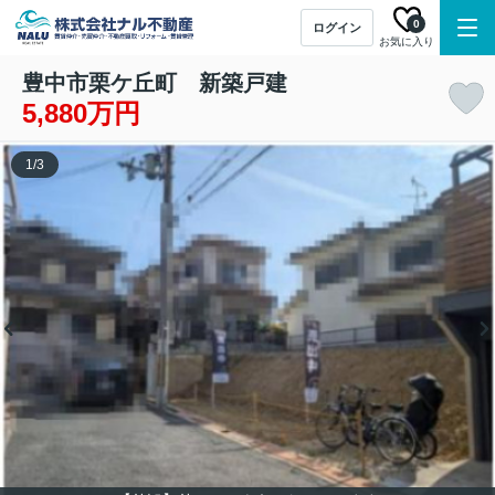
0
ログイン
お気に入り
豊中市栗ケ丘町 新築戸建
5,880万円
1
/
3