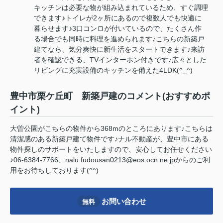
キッチンは必要な物が組み込まれているため、すぐ調理
できます♪トイレが2ヶ所にあるので複数人でも快適に
暮らせます♪3口コンロが付いているので、たくさん作
る場合でも同時に料理を進められます♪こちらの新築戸
建てなら、気分爽快に新生活をスタートできます♪来訪
者を確認できる、TVインターホン付きです♪広々とした
リビングに充実設備のキッチンを備えた4LDK(^_^)
豊中市栗ケ丘町 新築戸建のコメント(おすすめポ
イント)
大曽公園がこちらの物件から368mのところにあります♪こちらは
清潔感のある新築戸建て物件です♪ナル不動産が、豊中市にある
物件探しのサポートをいたしますので、安心してお任せください
♪06-6384-7766、nalu.fudousan0213@eos.ocn.ne.jpからのご利
用をお待ちしております(^^)
お問い合わせ
無料