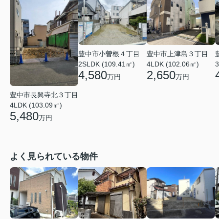
豊中市小曽根４丁目
豊中市上津島３丁目
2SLDK (109.41㎡)
3
4LDK (102.06㎡)
4,580
2,650
万円
万円
豊中市長興寺北３丁目
4LDK (103.09㎡)
5,480
万円
よく見られている物件