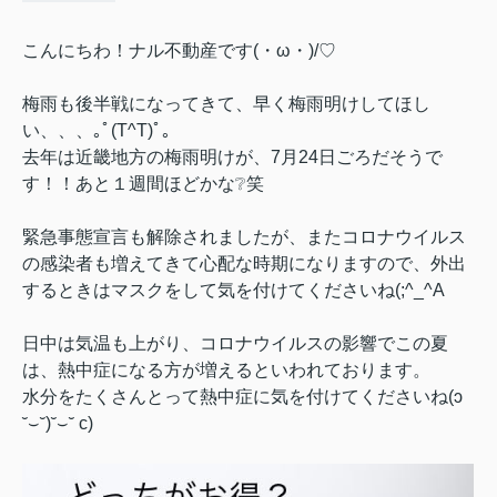
こんにちわ！ナル不動産です(・ω・)/♡
梅雨も後半戦になってきて、早く梅雨明けしてほし
い、、、｡ﾟ(T^T)ﾟ｡
去年は近畿地方の梅雨明けが、7月24日ごろだそうで
す！！あと１週間ほどかな❔笑
緊急事態宣言も解除されましたが、またコロナウイルス
の感染者も増えてきて心配な時期になりますので、外出
するときはマスクをして気を付けてくださいね(;^_^A
日中は気温も上がり、コロナウイルスの影響でこの夏
は、熱中症になる方が増えるといわれております。
水分をたくさんとって熱中症に気を付けてくださいね(ɔ
˘⌣˘)˘⌣˘ c)