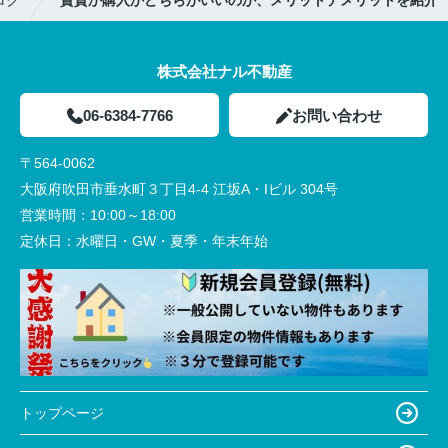
ログ
賃貸か購入かどちらがいいのか、メリットデメリットを紹介
株式会社ナル不動産
06-6384-7766
お問い合わせ
〒564-0062
大阪府吹田市垂水町３丁目4-4 江坂A・Iビル 304号
営業時間：
10:00～18:00
定休日：
水曜日・GW・夏季・年末年始
トップページ