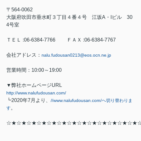
〒
564-0062
大阪府吹田市垂水町３丁目４番４号 江坂
A
・
I
ビル
30
4
号室
ＴＥＬ
:06-6384-7766
ＦＡＸ
:06-6384-7767
会社アドレス：
nalu.fudousan0213@eos.ocn.ne.jp
営業時間：
10:00
～
19:00
▼弊社ホームページ
URL
http://www.nalufudousan.com/
┗
2020
年
7
月より、
//www.nalufudousan.com/
へ切り替わりま
。
す
☆★☆★☆★☆★☆★☆★☆★☆★☆★☆★☆★☆★☆★