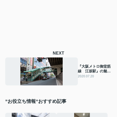
NEXT
『大阪メトロ御堂筋
線 江坂駅』の魅
力！！
2020.07.20
”お役立ち情報”おすすめ記事