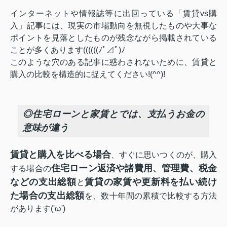
インターネットや情報誌等に出回っている「賃貸vs購
入」記事には、現実の市場動向を無視したものや大事な
ポイントを見落としたものが残念ながら掲載されている
ことが多くあります((((((ﾉﾟ⊿ﾟ)ﾉ
このような穴のある記事に惑わされないために、賃貸と
購入の比較を構造的に捉えてください!(^^)!
◎住宅ローンと家賃とでは、支払うお金の
意味が違う
賃貸と購入を比べる場合
、すぐに思いつくのが、購入
住宅ローン返済や諸費用、管理費、税金
する場合の
などの支出総額
賃貸の家賃や更新料を払い続け
と
た場合の支出総額
を、数十年間の累積で比較する方法
があります('ω')